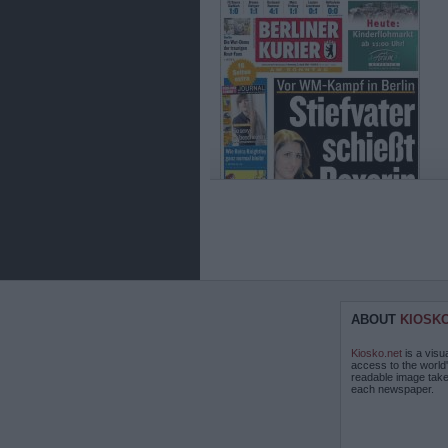
ABOUT
KIOSK
Kiosko.net
is a visu
access to the world
readable image take
each newspaper.