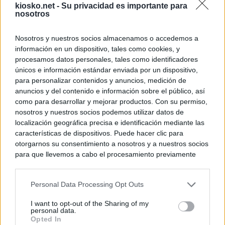
kiosko.net -
Su privacidad es importante para
nosotros
Nosotros y nuestros socios almacenamos o accedemos a
información en un dispositivo, tales como cookies, y
procesamos datos personales, tales como identificadores
únicos e información estándar enviada por un dispositivo,
para personalizar contenidos y anuncios, medición de
anuncios y del contenido e información sobre el público, así
como para desarrollar y mejorar productos. Con su permiso,
nosotros y nuestros socios podemos utilizar datos de
localización geográfica precisa e identificación mediante las
características de dispositivos. Puede hacer clic para
otorgarnos su consentimiento a nosotros y a nuestros socios
para que llevemos a cabo el procesamiento previamente
descrito. De forma alternativa, puede acceder a información
más detallada y cambiar sus preferencias antes de otorgar o
Personal Data Processing Opt Outs
negar su consentimiento. Tenga en cuenta que algún
procesamiento de sus datos personales puede no requerir
I want to opt-out of the Sharing of my
de su consentimiento, pero usted tiene el derecho de
personal data.
rechazar tal procesamiento. Sus preferencias se aplicarán
Opted In