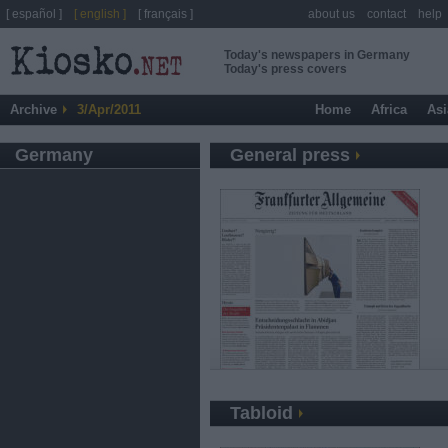
[ español ]
[ english ]
[ français ]
about us
contact
help
Today's newspapers in Germany
Today's press covers
Archive
3/Apr/2011
Home
Africa
Asi
Germany
General press
Tabloid