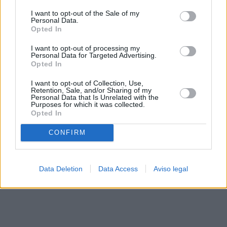
solo a este sitio web. Puede cambiar sus preferencias en
I want to opt-out of the Sale of my
cualquier momento entrando de nuevo en este sitio web o
Personal Data.
visitando nuestra política de privacidad.
Opted In
I want to opt-out of processing my
Personal Data for Targeted Advertising.
Opted In
I want to opt-out of Collection, Use,
Retention, Sale, and/or Sharing of my
Personal Data that Is Unrelated with the
Purposes for which it was collected.
Opted In
CONFIRM
Data Deletion
Data Access
Aviso legal