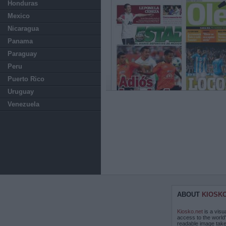
Honduras
Mexico
Nicaragua
Panama
Paraguay
Peru
Puerto Rico
Uruguay
Venezuela
ABOUT
KIOSK
Kiosko.net
is a visu
access to the world
readable image take