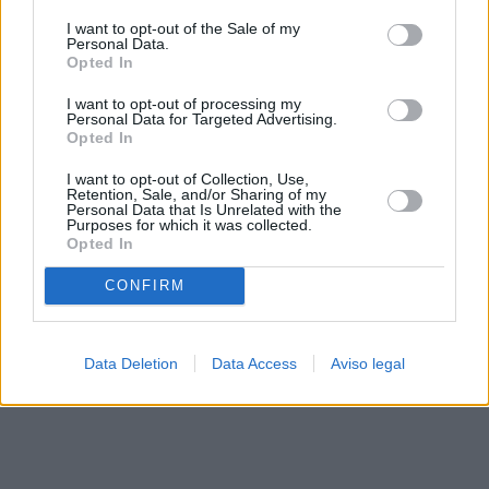
solo a este sitio web. Puede cambiar sus preferencias en
I want to opt-out of the Sale of my
cualquier momento entrando de nuevo en este sitio web o
Personal Data.
visitando nuestra política de privacidad.
Opted In
I want to opt-out of processing my
Personal Data for Targeted Advertising.
Opted In
I want to opt-out of Collection, Use,
Retention, Sale, and/or Sharing of my
Personal Data that Is Unrelated with the
Purposes for which it was collected.
Opted In
CONFIRM
Data Deletion
Data Access
Aviso legal