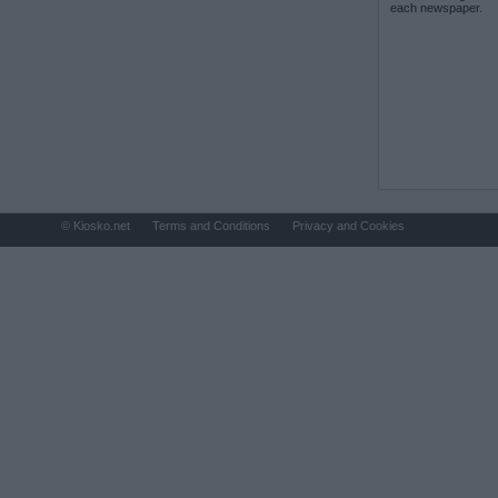
each newspaper.
© Kiosko.net
Terms and Conditions
Privacy and Cookies