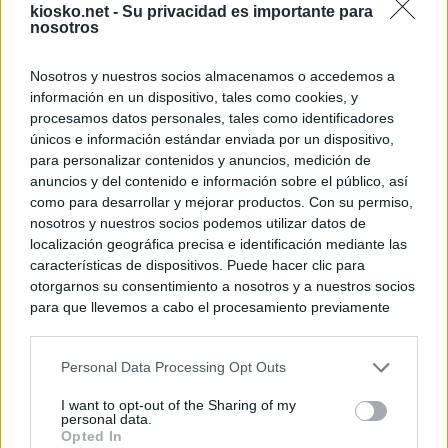
kiosko.net -
Su privacidad es importante para
nosotros
Nosotros y nuestros socios almacenamos o accedemos a
información en un dispositivo, tales como cookies, y
procesamos datos personales, tales como identificadores
únicos e información estándar enviada por un dispositivo,
para personalizar contenidos y anuncios, medición de
anuncios y del contenido e información sobre el público, así
como para desarrollar y mejorar productos. Con su permiso,
nosotros y nuestros socios podemos utilizar datos de
localización geográfica precisa e identificación mediante las
características de dispositivos. Puede hacer clic para
otorgarnos su consentimiento a nosotros y a nuestros socios
para que llevemos a cabo el procesamiento previamente
descrito. De forma alternativa, puede acceder a información
más detallada y cambiar sus preferencias antes de otorgar o
Personal Data Processing Opt Outs
negar su consentimiento. Tenga en cuenta que algún
procesamiento de sus datos personales puede no requerir
I want to opt-out of the Sharing of my
de su consentimiento, pero usted tiene el derecho de
personal data.
rechazar tal procesamiento. Sus preferencias se aplicarán
Opted In