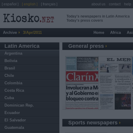
[ español ]
[ english ]
[ français ]
about us
contact
help
Today's newspapers in Latin America
Today's press covers
Archive
3/Apr/2011
Home
Africa
Asi
Latin America
General press
Argentina
Bolivia
Brasil
Chile
Colombia
Costa Rica
Cuba
Dominican Rep.
Ecuador
El Salvador
Sports newspapers
Guatemala