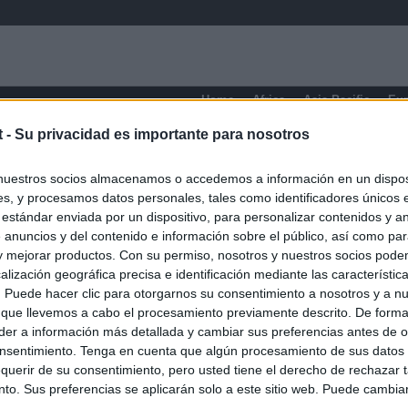
Home
Africa
Asia-Pacific
Eu
t -
Su privacidad es importante para nosotros
nuestros socios almacenamos o accedemos a información en un disposi
s, y procesamos datos personales, tales como identificadores únicos 
 estándar enviada por un dispositivo, para personalizar contenidos y a
 anuncios y del contenido e información sobre el público, así como pa
 y mejorar productos. Con su permiso, nosotros y nuestros socios podem
alización geográfica precisa e identificación mediante las característic
s. Puede hacer clic para otorgarnos su consentimiento a nosotros y a n
 que llevemos a cabo el procesamiento previamente descrito. De forma 
er a información más detallada y cambiar sus preferencias antes de o
nsentimiento. Tenga en cuenta que algún procesamiento de sus datos
querir de su consentimiento, pero usted tiene el derecho de rechazar t
to. Sus preferencias se aplicarán solo a este sitio web. Puede cambia