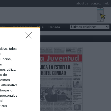
about us
contact
help
rope
Latin America
USA
Canada
tivo, tales
e
nuncios,
ra
os utilizar
as de
uestros
alternativa,
torgar o
 personales
al
r sus