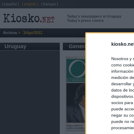
[ español ]
[ english ]
[ français ]
Today's newspapers in Uruguay
Today's press covers
Archive
3/Apr/2011
kiosko.ne
Uruguay
General press
Nosotros y 
como cookie
información
medición de
desarrollar
datos de loc
dispositivo
socios para
puede acced
negar su co
puede no re
procesamien