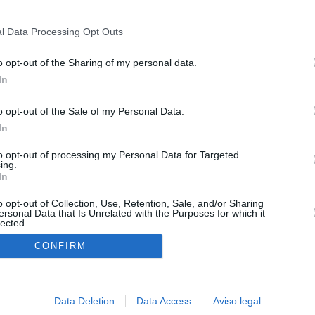
s en cualquier momento entrando de nuevo en este sitio web o visitan
privacidad.
l Data Processing Opt Outs
o opt-out of the Sharing of my personal data.
In
o opt-out of the Sale of my Personal Data.
In
O.NET
to opt-out of processing my Personal Data for Targeted
ual daily press directory that gives access to the world's largest news
ing.
 a readable image taken from today's frontpage cover of each
In
o opt-out of Collection, Use, Retention, Sale, and/or Sharing
ersonal Data that Is Unrelated with the Purposes for which it
lected.
In
CONFIRM
Data Deletion
Data Access
Aviso legal