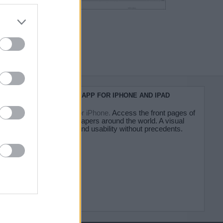
do nuestra
KIOSKO.NET APP FOR IPHONE AND IPAD
Kiosko.net for iPhone.
Access the front pages of
major newspapers around the world. A visual
experience and usability without precedents.