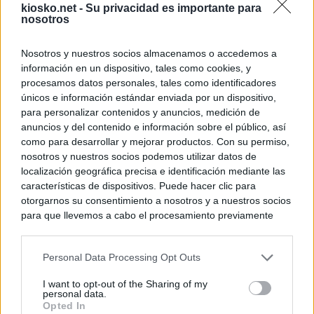
kiosko.net -
Su privacidad es importante para
nosotros
Nosotros y nuestros socios almacenamos o accedemos a
información en un dispositivo, tales como cookies, y
procesamos datos personales, tales como identificadores
únicos e información estándar enviada por un dispositivo,
para personalizar contenidos y anuncios, medición de
anuncios y del contenido e información sobre el público, así
como para desarrollar y mejorar productos. Con su permiso,
nosotros y nuestros socios podemos utilizar datos de
localización geográfica precisa e identificación mediante las
características de dispositivos. Puede hacer clic para
otorgarnos su consentimiento a nosotros y a nuestros socios
para que llevemos a cabo el procesamiento previamente
descrito. De forma alternativa, puede acceder a información
más detallada y cambiar sus preferencias antes de otorgar o
Personal Data Processing Opt Outs
negar su consentimiento. Tenga en cuenta que algún
procesamiento de sus datos personales puede no requerir
I want to opt-out of the Sharing of my
de su consentimiento, pero usted tiene el derecho de
personal data.
rechazar tal procesamiento. Sus preferencias se aplicarán
Opted In