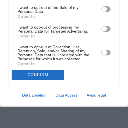
solo a este sitio web. Puede cambiar sus preferencias en
I want to opt-out of the Sale of my
cualquier momento entrando de nuevo en este sitio web o
Personal Data.
visitando nuestra política de privacidad.
Opted In
I want to opt-out of processing my
Personal Data for Targeted Advertising.
Opted In
I want to opt-out of Collection, Use,
Retention, Sale, and/or Sharing of my
Personal Data that Is Unrelated with the
Purposes for which it was collected.
Opted In
CONFIRM
Data Deletion
Data Access
Aviso legal