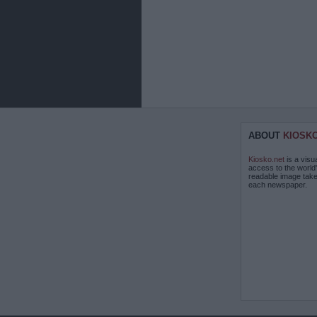
ABOUT
KIOSK
Kiosko.net
is a visu
access to the world
readable image take
each newspaper.