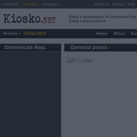
[ español ]
[ english ]
[ français ]
about us
contact
help
Today's newspapers in Dominican Rep.
Today's press covers
Archive
21/Dec/2018
Home
Africa
Asi
Dominican Rep.
General press