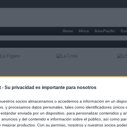
Home
Africa
Asia-Pacific
Eu
t -
Su privacidad es importante para nosotros
nuestros socios almacenamos o accedemos a información en un disposi
s, y procesamos datos personales, tales como identificadores únicos 
 estándar enviada por un dispositivo, para personalizar contenidos y a
Economic press
 anuncios y del contenido e información sobre el público, así como pa
 y mejorar productos. Con su permiso, nosotros y nuestros socios podem