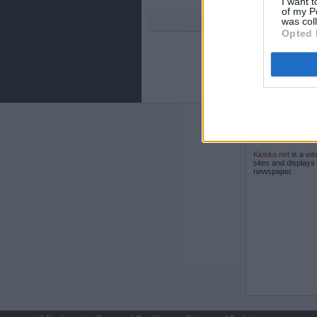
I want t
of my P
was col
Opted 
ABOUT
KIOSK
Kiosko.net
is a vis
sites and displays
newspaper.