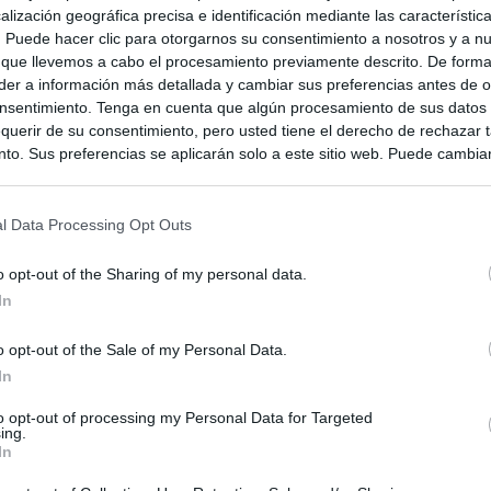
alización geográfica precisa e identificación mediante las característic
s. Puede hacer clic para otorgarnos su consentimiento a nosotros y a n
 que llevemos a cabo el procesamiento previamente descrito. De forma 
er a información más detallada y cambiar sus preferencias antes de o
nsentimiento. Tenga en cuenta que algún procesamiento de sus datos
querir de su consentimiento, pero usted tiene el derecho de rechazar t
to. Sus preferencias se aplicarán solo a este sitio web. Puede cambia
s en cualquier momento entrando de nuevo en este sitio web o visitan
privacidad.
l Data Processing Opt Outs
o opt-out of the Sharing of my personal data.
In
ce
o opt-out of the Sale of my Personal Data.
In
to opt-out of processing my Personal Data for Targeted
ing.
In