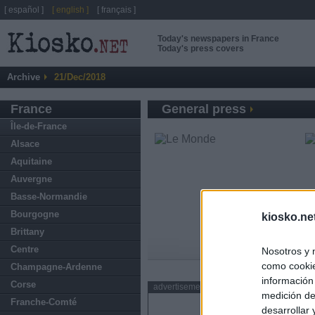
[ español ]
[ english ]
[ français ]
Today's newspapers in France
Today's press covers
Archive
21/Dec/2018
France
General press
Île-de-France
Alsace
Aquitaine
Auvergne
Basse-Normandie
Bourgogne
kiosko.ne
Brittany
Centre
Nosotros y 
como cookie
Champagne-Ardenne
información
Corse
advertisement
medición de
Franche-Comté
desarrollar