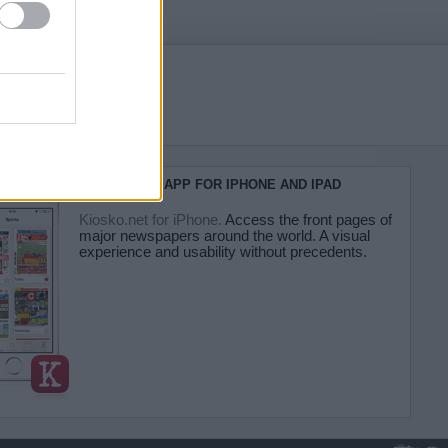
KIOSKO.NET APP FOR IPHONE AND IPAD
Kiosko.net for iPhone.
Access the front pages of
major newspapers around the world. A visual
experience and usability without precedents.