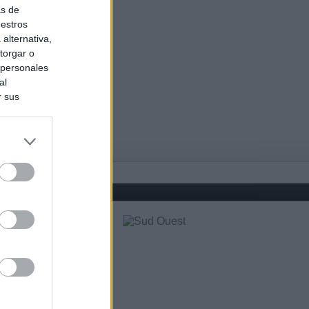
as de
uestros
alternativa,
torgar o
 personales
al
r sus
do nuestra