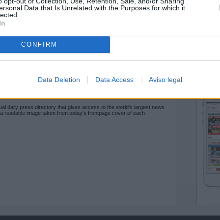
o opt-out of Collection, Use, Retention, Sale, and/or Sharing
ersonal Data that Is Unrelated with the Purposes for which it
lected.
In
CONFIRM
Data Deletion
Data Access
Aviso legal
O.NET
ual daily press directory that gives access to the world's largest news
 a readable image taken from today's frontpage cover of each