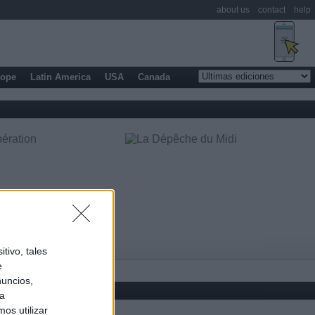
about us
contact
help
rope
Latin America
USA
Canada
tivo, tales
e
nuncios,
ra
os utilizar