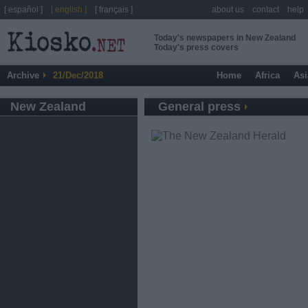
[ español ]
[ english ]
[ français ]
about us
contact
help
Today's newspapers in New Zealand
Today's press covers
Archive
21/Dec/2018
Home
Africa
Asi
New Zealand
General press