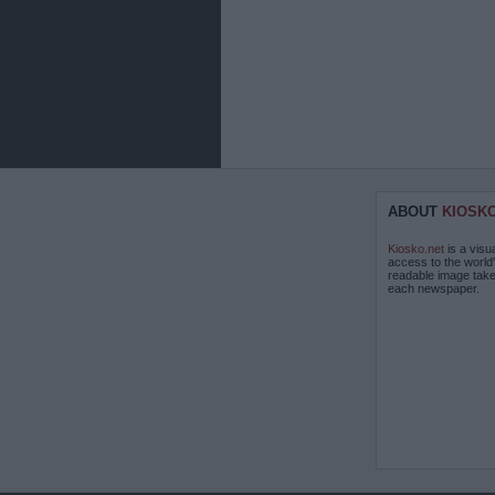
ABOUT
KIOSK
Kiosko.net
is a visu
access to the world
readable image take
each newspaper.