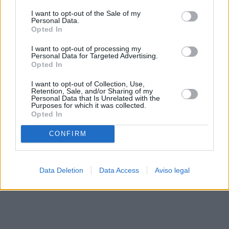
solo a este sitio web. Puede cambiar sus preferencias en
I want to opt-out of the Sale of my
cualquier momento entrando de nuevo en este sitio web o
Personal Data.
visitando nuestra política de privacidad.
Opted In
I want to opt-out of processing my
Personal Data for Targeted Advertising.
Opted In
I want to opt-out of Collection, Use,
Retention, Sale, and/or Sharing of my
Personal Data that Is Unrelated with the
Purposes for which it was collected.
Opted In
CONFIRM
Data Deletion
Data Access
Aviso legal