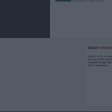
ABOUT
KIOSK
Kiosko.net
is a visu
access to the world
readable image take
each newspaper.