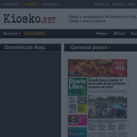
[ español ]
[ english ]
[ français ]
about us
contact
help
Today's newspapers in Dominican Rep.
Today's press covers
Archive
15/Jul/2022
Home
Africa
Asi
Dominican Rep.
General press