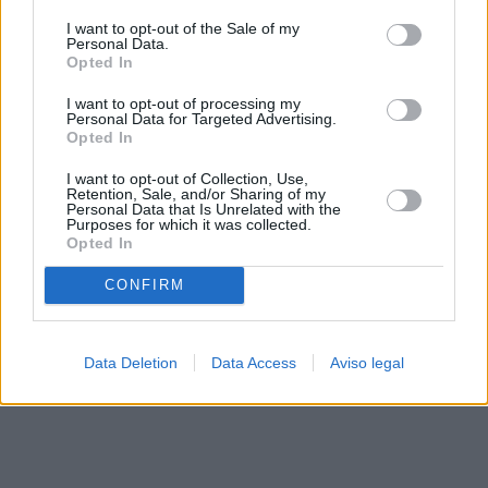
solo a este sitio web. Puede cambiar sus preferencias en
I want to opt-out of the Sale of my
cualquier momento entrando de nuevo en este sitio web o
Personal Data.
visitando nuestra política de privacidad.
Opted In
I want to opt-out of processing my
Personal Data for Targeted Advertising.
Opted In
I want to opt-out of Collection, Use,
Retention, Sale, and/or Sharing of my
Personal Data that Is Unrelated with the
Purposes for which it was collected.
Opted In
CONFIRM
Data Deletion
Data Access
Aviso legal