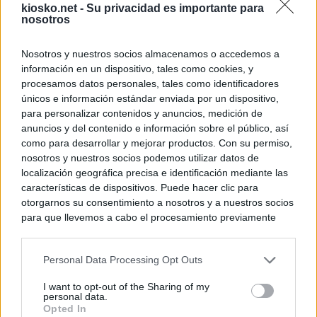
kiosko.net -
Su privacidad es importante para
nosotros
Nosotros y nuestros socios almacenamos o accedemos a
información en un dispositivo, tales como cookies, y
procesamos datos personales, tales como identificadores
únicos e información estándar enviada por un dispositivo,
para personalizar contenidos y anuncios, medición de
anuncios y del contenido e información sobre el público, así
como para desarrollar y mejorar productos. Con su permiso,
nosotros y nuestros socios podemos utilizar datos de
localización geográfica precisa e identificación mediante las
características de dispositivos. Puede hacer clic para
otorgarnos su consentimiento a nosotros y a nuestros socios
para que llevemos a cabo el procesamiento previamente
descrito. De forma alternativa, puede acceder a información
más detallada y cambiar sus preferencias antes de otorgar o
Personal Data Processing Opt Outs
negar su consentimiento. Tenga en cuenta que algún
procesamiento de sus datos personales puede no requerir
I want to opt-out of the Sharing of my
de su consentimiento, pero usted tiene el derecho de
personal data.
rechazar tal procesamiento. Sus preferencias se aplicarán
Opted In