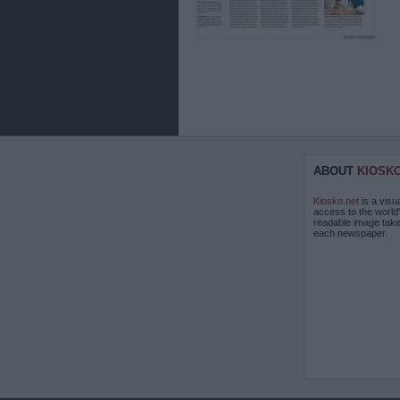
ABOUT
KIOSK
Kiosko.net
is a visu
access to the world
readable image take
each newspaper.