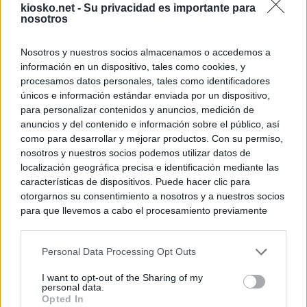
kiosko.net -
Su privacidad es importante para
nosotros
Nosotros y nuestros socios almacenamos o accedemos a
información en un dispositivo, tales como cookies, y
procesamos datos personales, tales como identificadores
únicos e información estándar enviada por un dispositivo,
para personalizar contenidos y anuncios, medición de
anuncios y del contenido e información sobre el público, así
como para desarrollar y mejorar productos. Con su permiso,
nosotros y nuestros socios podemos utilizar datos de
localización geográfica precisa e identificación mediante las
características de dispositivos. Puede hacer clic para
otorgarnos su consentimiento a nosotros y a nuestros socios
para que llevemos a cabo el procesamiento previamente
descrito. De forma alternativa, puede acceder a información
más detallada y cambiar sus preferencias antes de otorgar o
Personal Data Processing Opt Outs
negar su consentimiento. Tenga en cuenta que algún
procesamiento de sus datos personales puede no requerir
I want to opt-out of the Sharing of my
de su consentimiento, pero usted tiene el derecho de
personal data.
rechazar tal procesamiento. Sus preferencias se aplicarán
Opted In