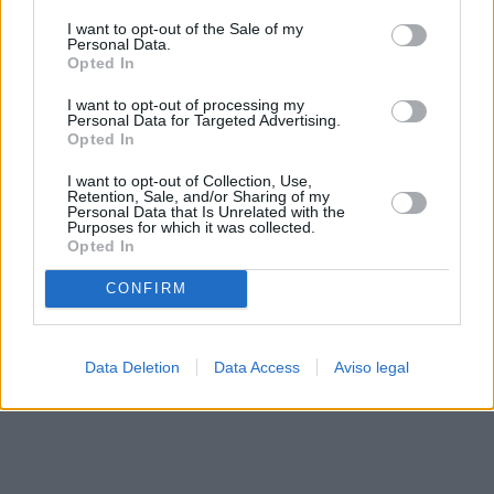
solo a este sitio web. Puede cambiar sus preferencias en
I want to opt-out of the Sale of my
cualquier momento entrando de nuevo en este sitio web o
Personal Data.
visitando nuestra política de privacidad.
Opted In
I want to opt-out of processing my
Personal Data for Targeted Advertising.
Opted In
I want to opt-out of Collection, Use,
Retention, Sale, and/or Sharing of my
Personal Data that Is Unrelated with the
Purposes for which it was collected.
Opted In
CONFIRM
Data Deletion
Data Access
Aviso legal