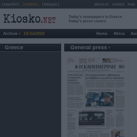
[ español ]
[ english ]
[ français ]
about us
contact
help
Today's newspapers in Greece
Today's press covers
Archive
15/Jul/2022
Home
Africa
Asi
Greece
General press