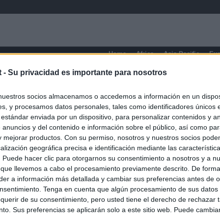
Home
Africa
Asia-Pacific
Eu
t -
Su privacidad es importante para nosotros
nuestros socios almacenamos o accedemos a información en un disposi
s, y procesamos datos personales, tales como identificadores únicos 
 estándar enviada por un dispositivo, para personalizar contenidos y a
 anuncios y del contenido e información sobre el público, así como pa
 y mejorar productos. Con su permiso, nosotros y nuestros socios podem
alización geográfica precisa e identificación mediante las característic
s. Puede hacer clic para otorgarnos su consentimiento a nosotros y a n
 que llevemos a cabo el procesamiento previamente descrito. De forma 
er a información más detallada y cambiar sus preferencias antes de o
nsentimiento. Tenga en cuenta que algún procesamiento de sus datos
querir de su consentimiento, pero usted tiene el derecho de rechazar t
to. Sus preferencias se aplicarán solo a este sitio web. Puede cambia