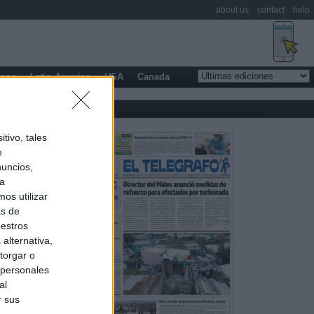
about us
contact
help
rope
Latin America
USA
Canada
tivo, tales
e
nuncios,
ra
os utilizar
as de
uestros
alternativa,
torgar o
 personales
al
r sus