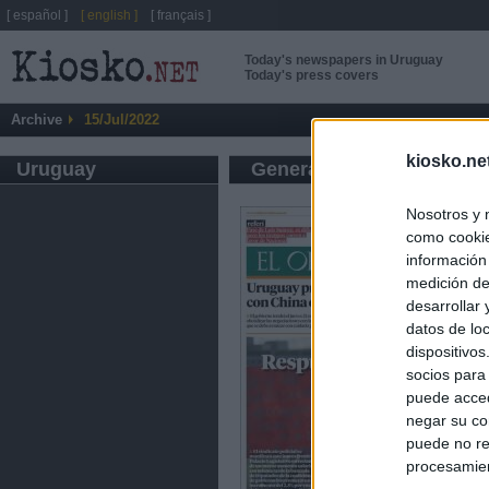
[ español ]
[ english ]
[ français ]
Today's newspapers in Uruguay
Today's press covers
Archive
15/Jul/2022
kiosko.ne
Uruguay
General press
Nosotros y 
como cookie
información
medición de
desarrollar
datos de loc
dispositivo
socios para
puede acced
negar su co
puede no re
procesamien