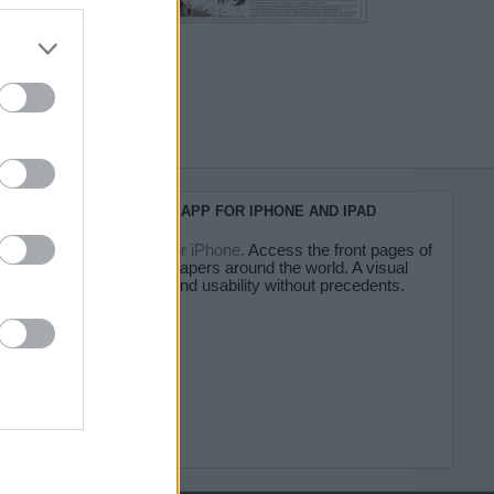
do nuestra
KIOSKO.NET APP FOR IPHONE AND IPAD
Kiosko.net for iPhone.
Access the front pages of
major newspapers around the world. A visual
experience and usability without precedents.