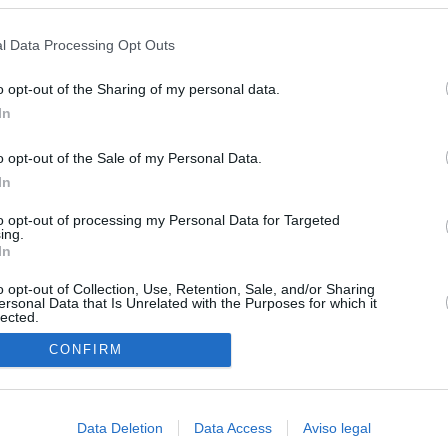
s en cualquier momento entrando de nuevo en este sitio web o visitan
privacidad.
l Data Processing Opt Outs
o opt-out of the Sharing of my personal data.
In
o opt-out of the Sale of my Personal Data.
In
O.NET
to opt-out of processing my Personal Data for Targeted
ual daily press directory that gives access to the world's largest news
ing.
 a readable image taken from today's frontpage cover of each
In
o opt-out of Collection, Use, Retention, Sale, and/or Sharing
ersonal Data that Is Unrelated with the Purposes for which it
lected.
In
CONFIRM
Data Deletion
Data Access
Aviso legal