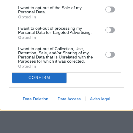
solo a este sitio web. Puede cambiar sus preferencias en
I want to opt-out of the Sale of my
cualquier momento entrando de nuevo en este sitio web o
Personal Data.
visitando nuestra política de privacidad.
Opted In
I want to opt-out of processing my
Personal Data for Targeted Advertising.
Opted In
I want to opt-out of Collection, Use,
Retention, Sale, and/or Sharing of my
Personal Data that Is Unrelated with the
Purposes for which it was collected.
Opted In
CONFIRM
Data Deletion
Data Access
Aviso legal