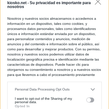
kiosko.net -
Su privacidad es importante para
nosotros
Nosotros y nuestros socios almacenamos o accedemos a
información en un dispositivo, tales como cookies, y
procesamos datos personales, tales como identificadores
únicos e información estándar enviada por un dispositivo,
para personalizar contenidos y anuncios, medición de
anuncios y del contenido e información sobre el público, así
como para desarrollar y mejorar productos. Con su permiso,
nosotros y nuestros socios podemos utilizar datos de
localización geográfica precisa e identificación mediante las
características de dispositivos. Puede hacer clic para
otorgarnos su consentimiento a nosotros y a nuestros socios
para que llevemos a cabo el procesamiento previamente
descrito. De forma alternativa, puede acceder a información
más detallada y cambiar sus preferencias antes de otorgar o
Personal Data Processing Opt Outs
negar su consentimiento. Tenga en cuenta que algún
procesamiento de sus datos personales puede no requerir
I want to opt-out of the Sharing of my
de su consentimiento, pero usted tiene el derecho de
personal data.
rechazar tal procesamiento. Sus preferencias se aplicarán
Opted In