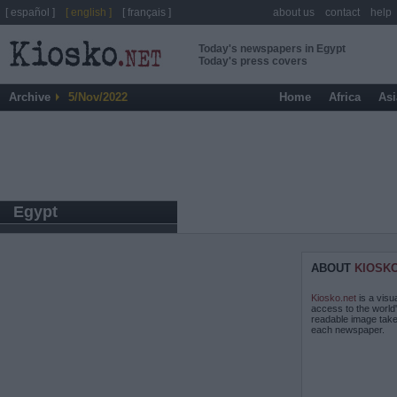
[ español ]
[ english ]
[ français ]
about us
contact
help
Today's newspapers in Egypt
Today's press covers
Archive
5/Nov/2022
Home
Africa
Asi
Egypt
ABOUT
KIOSK
Kiosko.net
is a visu
access to the world
readable image take
each newspaper.