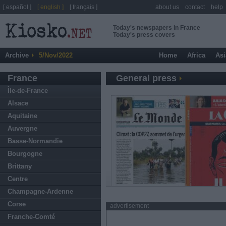
[ español ]
[ english ]
[ français ]
about us
contact
help
Today's newspapers in France
Today's press covers
Archive
5/Nov/2022
Home
Africa
Asi
France
General press
Île-de-France
Alsace
Aquitaine
Auvergne
Basse-Normandie
Bourgogne
Brittany
Centre
Champagne-Ardenne
Corse
advertisement
Franche-Comté