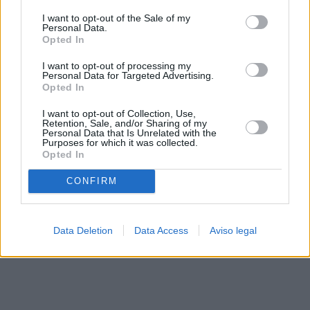
solo a este sitio web. Puede cambiar sus preferencias en
I want to opt-out of the Sale of my
cualquier momento entrando de nuevo en este sitio web o
Personal Data.
visitando nuestra política de privacidad.
Opted In
I want to opt-out of processing my
Personal Data for Targeted Advertising.
Opted In
I want to opt-out of Collection, Use,
Retention, Sale, and/or Sharing of my
Personal Data that Is Unrelated with the
Purposes for which it was collected.
Opted In
CONFIRM
Data Deletion
Data Access
Aviso legal