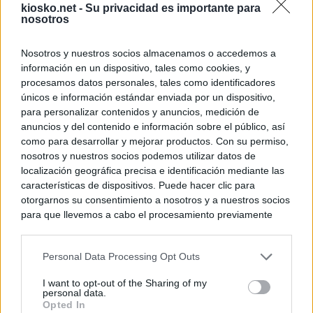
kiosko.net -
Su privacidad es importante para
nosotros
Nosotros y nuestros socios almacenamos o accedemos a
información en un dispositivo, tales como cookies, y
procesamos datos personales, tales como identificadores
únicos e información estándar enviada por un dispositivo,
para personalizar contenidos y anuncios, medición de
anuncios y del contenido e información sobre el público, así
como para desarrollar y mejorar productos. Con su permiso,
nosotros y nuestros socios podemos utilizar datos de
localización geográfica precisa e identificación mediante las
características de dispositivos. Puede hacer clic para
otorgarnos su consentimiento a nosotros y a nuestros socios
para que llevemos a cabo el procesamiento previamente
descrito. De forma alternativa, puede acceder a información
más detallada y cambiar sus preferencias antes de otorgar o
Personal Data Processing Opt Outs
negar su consentimiento. Tenga en cuenta que algún
procesamiento de sus datos personales puede no requerir
I want to opt-out of the Sharing of my
de su consentimiento, pero usted tiene el derecho de
personal data.
rechazar tal procesamiento. Sus preferencias se aplicarán
Opted In