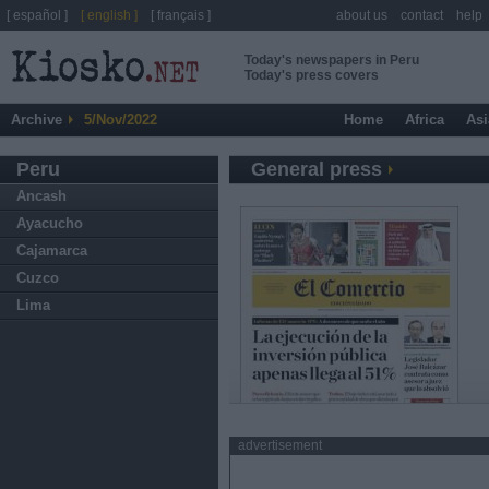
[ español ]
[ english ]
[ français ]
about us
contact
help
Today's newspapers in Peru
Today's press covers
Archive
5/Nov/2022
Home
Africa
Asi
Peru
General press
Ancash
Ayacucho
Cajamarca
Cuzco
Lima
advertisement