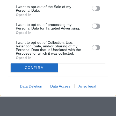
solo a este sitio web. Puede cambiar sus preferencias en
I want to opt-out of the Sale of my
cualquier momento entrando de nuevo en este sitio web o
Personal Data.
visitando nuestra política de privacidad.
Opted In
I want to opt-out of processing my
Personal Data for Targeted Advertising.
Opted In
I want to opt-out of Collection, Use,
Retention, Sale, and/or Sharing of my
Personal Data that Is Unrelated with the
Purposes for which it was collected.
Opted In
CONFIRM
Data Deletion
Data Access
Aviso legal