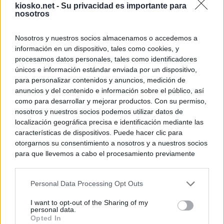
kiosko.net -
Su privacidad es importante para
nosotros
Nosotros y nuestros socios almacenamos o accedemos a
información en un dispositivo, tales como cookies, y
procesamos datos personales, tales como identificadores
únicos e información estándar enviada por un dispositivo,
para personalizar contenidos y anuncios, medición de
anuncios y del contenido e información sobre el público, así
como para desarrollar y mejorar productos. Con su permiso,
nosotros y nuestros socios podemos utilizar datos de
localización geográfica precisa e identificación mediante las
características de dispositivos. Puede hacer clic para
otorgarnos su consentimiento a nosotros y a nuestros socios
para que llevemos a cabo el procesamiento previamente
descrito. De forma alternativa, puede acceder a información
más detallada y cambiar sus preferencias antes de otorgar o
Personal Data Processing Opt Outs
negar su consentimiento. Tenga en cuenta que algún
procesamiento de sus datos personales puede no requerir
I want to opt-out of the Sharing of my
de su consentimiento, pero usted tiene el derecho de
personal data.
rechazar tal procesamiento. Sus preferencias se aplicarán
Opted In