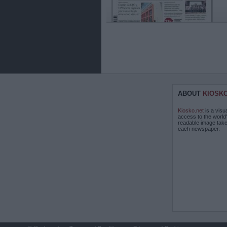
ABOUT
KIOSK
Kiosko.net
is a visu
access to the world
readable image take
each newspaper.