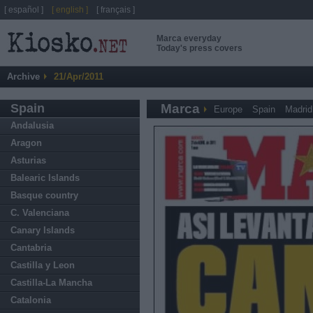
[ español ]
[ english ]
[ français ]
Marca everyday
Today's press covers
Archive
21/Apr/2011
Spain
Marca
Europe
Spain
Madrid
Andalusia
Aragon
Asturias
Balearic Islands
Basque country
C. Valenciana
Canary Islands
Cantabria
Castilla y Leon
Castilla-La Mancha
Catalonia