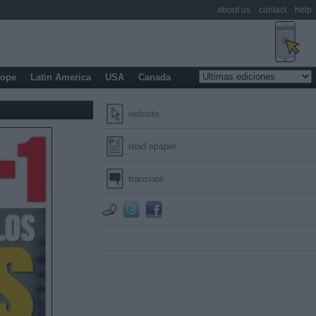
about us
contact
help
rope
Latin America
USA
Canada
website
read epaper
translate