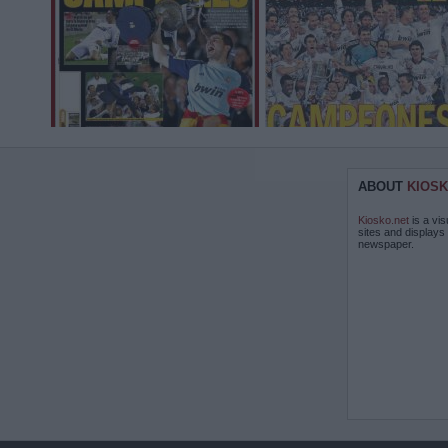
ABOUT
KIOSK
Kiosko.net
is a vis
sites and displays
newspaper.