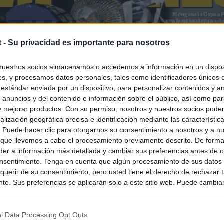
t -
Su privacidad es importante para nosotros
nuestros socios almacenamos o accedemos a información en un disposi
s, y procesamos datos personales, tales como identificadores únicos 
 estándar enviada por un dispositivo, para personalizar contenidos y a
 anuncios y del contenido e información sobre el público, así como pa
 y mejorar productos. Con su permiso, nosotros y nuestros socios podem
alización geográfica precisa e identificación mediante las característic
s. Puede hacer clic para otorgarnos su consentimiento a nosotros y a n
 que llevemos a cabo el procesamiento previamente descrito. De forma 
er a información más detallada y cambiar sus preferencias antes de o
nsentimiento. Tenga en cuenta que algún procesamiento de sus datos
querir de su consentimiento, pero usted tiene el derecho de rechazar t
to. Sus preferencias se aplicarán solo a este sitio web. Puede cambia
s en cualquier momento entrando de nuevo en este sitio web o visitan
privacidad.
l Data Processing Opt Outs