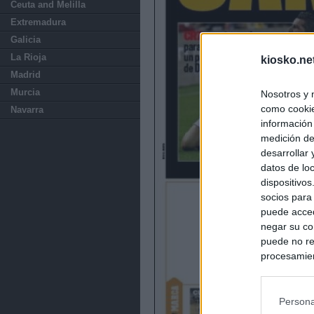
Ceuta and Melilla
Extremadura
Galicia
La Rioja
kiosko.ne
Madrid
Murcia
Nosotros y 
como cookie
Navarra
información
medición de
desarrollar
datos de loc
dispositivo
socios para
puede acced
negar su co
puede no re
procesamien
preferencia
política de 
Persona