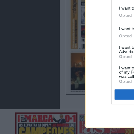
I want t
Opted 
I want t
Opted 
I want 
Advertis
Opted 
I want t
of my P
was col
Opted 