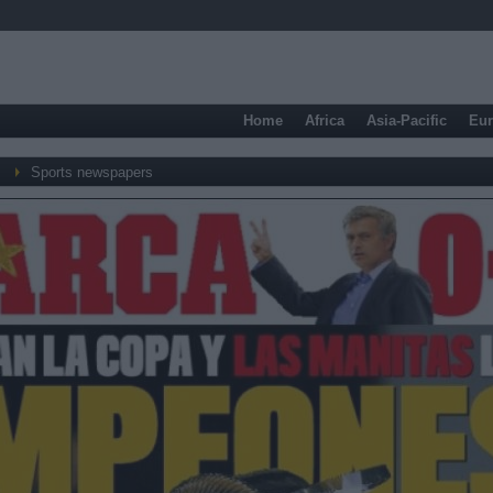
Home
Africa
Asia-Pacific
Eu
Sports newspapers