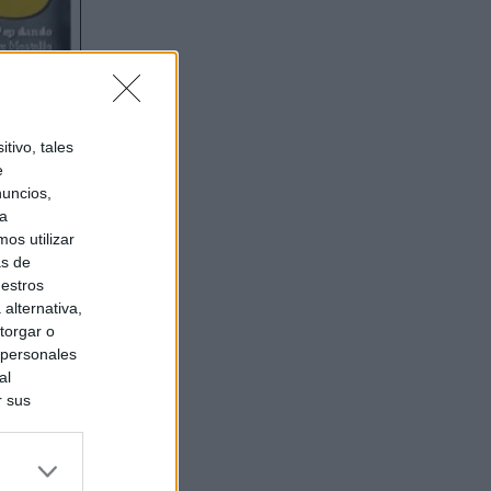
tivo, tales
e
nuncios,
ra
os utilizar
as de
uestros
alternativa,
torgar o
 personales
al
r sus
do nuestra