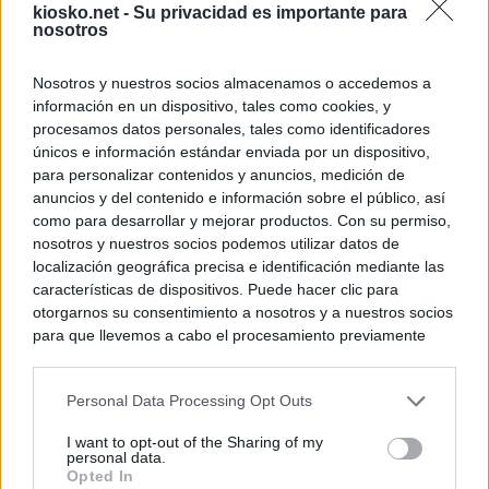
kiosko.net -
Su privacidad es importante para
nosotros
Nosotros y nuestros socios almacenamos o accedemos a
información en un dispositivo, tales como cookies, y
procesamos datos personales, tales como identificadores
únicos e información estándar enviada por un dispositivo,
para personalizar contenidos y anuncios, medición de
anuncios y del contenido e información sobre el público, así
como para desarrollar y mejorar productos. Con su permiso,
nosotros y nuestros socios podemos utilizar datos de
localización geográfica precisa e identificación mediante las
características de dispositivos. Puede hacer clic para
otorgarnos su consentimiento a nosotros y a nuestros socios
para que llevemos a cabo el procesamiento previamente
descrito. De forma alternativa, puede acceder a información
más detallada y cambiar sus preferencias antes de otorgar o
Personal Data Processing Opt Outs
negar su consentimiento. Tenga en cuenta que algún
procesamiento de sus datos personales puede no requerir
I want to opt-out of the Sharing of my
de su consentimiento, pero usted tiene el derecho de
personal data.
rechazar tal procesamiento. Sus preferencias se aplicarán
Opted In