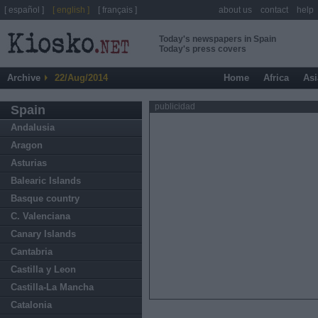
[ español ]
[ english ]
[ français ]
about us
contact
help
Today's newspapers in Spain
Today's press covers
Archive
22/Aug/2014
Home
Africa
Asi
publicidad
Spain
Andalusia
Aragon
Asturias
Balearic Islands
Basque country
C. Valenciana
Canary Islands
Cantabria
Castilla y Leon
Castilla-La Mancha
Catalonia