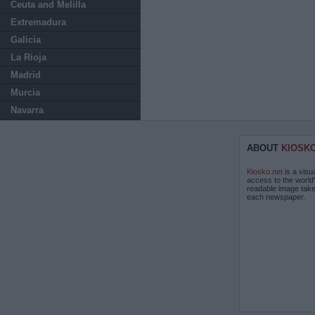
Ceuta and Melilla
Extremadura
Galicia
La Rioja
Madrid
Murcia
Navarra
ABOUT
KIOSK
Kiosko.net
is a visu
access to the world
readable image take
each newspaper.