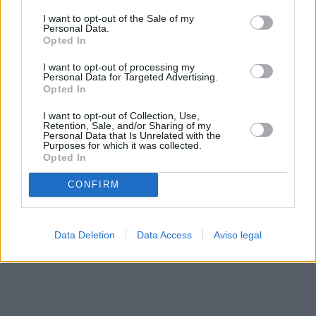
solo a este sitio web. Puede cambiar sus preferencias en
I want to opt-out of the Sale of my
cualquier momento entrando de nuevo en este sitio web o
Personal Data.
visitando nuestra política de privacidad.
Opted In
I want to opt-out of processing my
Personal Data for Targeted Advertising.
Opted In
I want to opt-out of Collection, Use,
Retention, Sale, and/or Sharing of my
Personal Data that Is Unrelated with the
Purposes for which it was collected.
Opted In
CONFIRM
Data Deletion
Data Access
Aviso legal