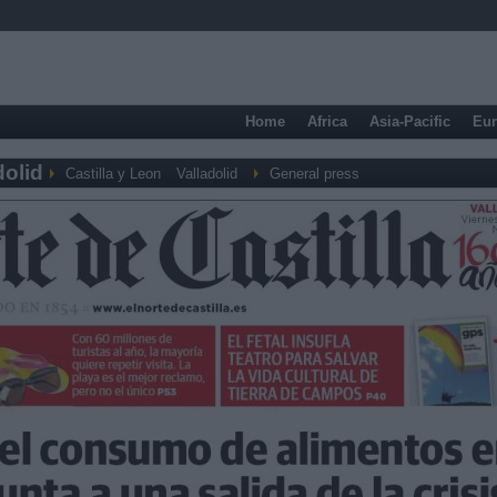
Home
Africa
Asia-Pacific
Eu
dolid
Castilla y Leon
Valladolid
General press