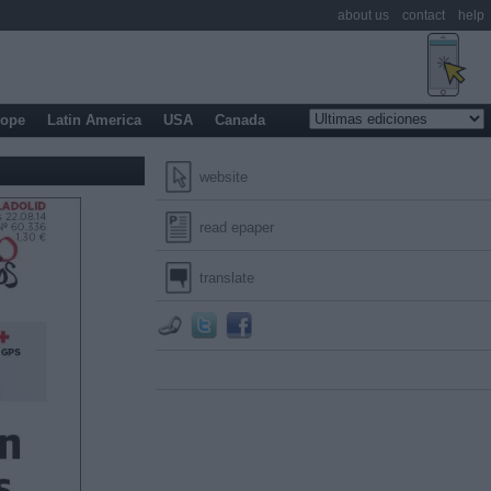
about us
contact
help
rope
Latin America
USA
Canada
website
read epaper
translate