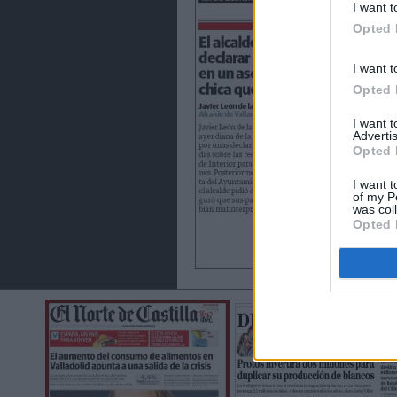
I want t
Opted 
I want t
Opted 
I want 
Advertis
Opted 
I want t
of my P
was col
Opted 