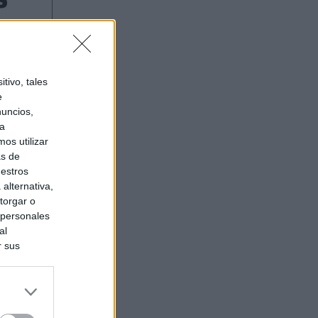
tivo, tales
e
nuncios,
ra
os utilizar
as de
uestros
alternativa,
torgar o
 personales
al
r sus
do nuestra