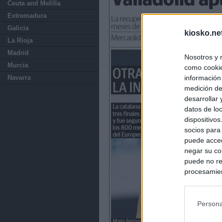
Ceuta and Melilla
Extremadura
Galicia
kiosko.ne
La Rioja
Madrid
Nosotros y 
Murcia
como cookie
información
Navarra
medición de
desarrollar
datos de loc
dispositivo
socios para
puede acced
negar su co
puede no re
procesamien
preferencia
política de 
Persona