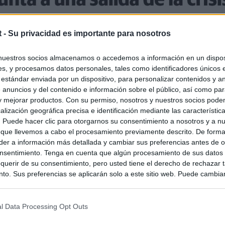
t -
Su privacidad es importante para nosotros
nuestros socios almacenamos o accedemos a información en un disposi
s, y procesamos datos personales, tales como identificadores únicos 
 estándar enviada por un dispositivo, para personalizar contenidos y a
 anuncios y del contenido e información sobre el público, así como pa
 y mejorar productos. Con su permiso, nosotros y nuestros socios podem
alización geográfica precisa e identificación mediante las característic
s. Puede hacer clic para otorgarnos su consentimiento a nosotros y a n
 que llevemos a cabo el procesamiento previamente descrito. De forma 
er a información más detallada y cambiar sus preferencias antes de o
nsentimiento. Tenga en cuenta que algún procesamiento de sus datos
querir de su consentimiento, pero usted tiene el derecho de rechazar t
to. Sus preferencias se aplicarán solo a este sitio web. Puede cambia
s en cualquier momento entrando de nuevo en este sitio web o visitan
privacidad.
l Data Processing Opt Outs