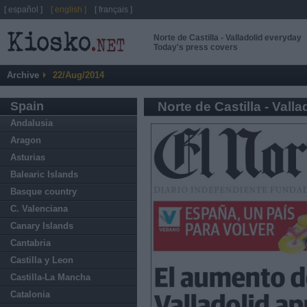
[ español ]
[ english ]
[ français ]
Norte de Castilla - Valladolid everyday
Today's press covers
Archive
22/Aug/2014
Spain
Norte de Castilla - Valla
Andalusia
Aragon
Asturias
Balearic Islands
Basque country
C. Valenciana
Canary Islands
Cantabria
Castilla y Leon
Castilla-La Mancha
Catalonia