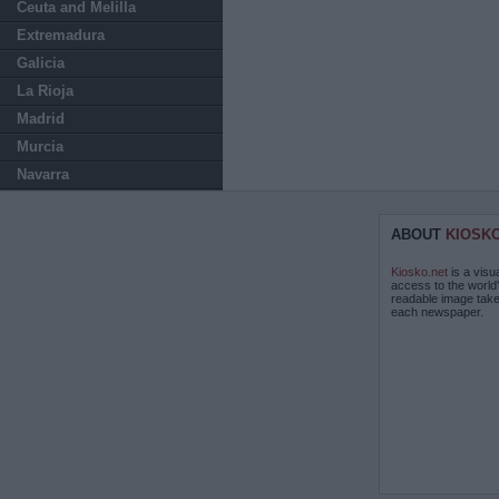
Ceuta and Melilla
Extremadura
Galicia
La Rioja
Madrid
Murcia
Navarra
ABOUT
KIOSK
Kiosko.net
is a visu
access to the world
readable image take
each newspaper.