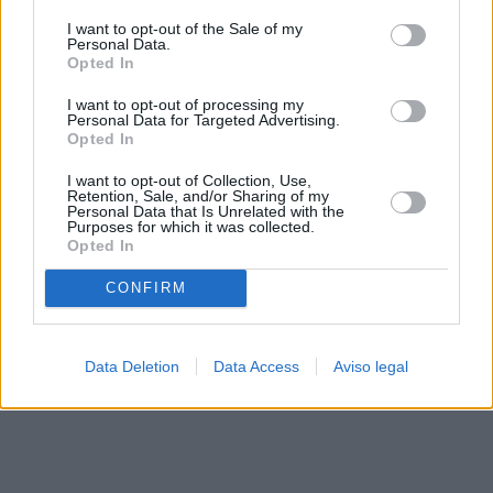
solo a este sitio web. Puede cambiar sus preferencias en
I want to opt-out of the Sale of my
cualquier momento entrando de nuevo en este sitio web o
Personal Data.
visitando nuestra política de privacidad.
Opted In
I want to opt-out of processing my
Personal Data for Targeted Advertising.
Opted In
I want to opt-out of Collection, Use,
Retention, Sale, and/or Sharing of my
Personal Data that Is Unrelated with the
Purposes for which it was collected.
Opted In
CONFIRM
Data Deletion
Data Access
Aviso legal