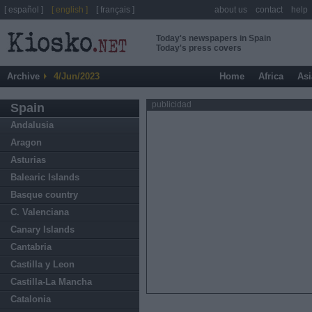
[ español ]
[ english ]
[ français ]
about us
contact
help
Today's newspapers in Spain
Today's press covers
Archive
4/Jun/2023
Home
Africa
Asi
publicidad
Spain
Andalusia
Aragon
Asturias
Balearic Islands
Basque country
C. Valenciana
Canary Islands
Cantabria
Castilla y Leon
Castilla-La Mancha
Catalonia