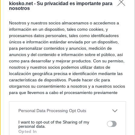
kiosko.net -
Su privacidad es importante para
nosotros
Nosotros y nuestros socios almacenamos o accedemos a
información en un dispositivo, tales como cookies, y
procesamos datos personales, tales como identificadores
únicos e información estándar enviada por un dispositivo,
para personalizar contenidos y anuncios, medición de
anuncios y del contenido e información sobre el público, así
como para desarrollar y mejorar productos. Con su permiso,
nosotros y nuestros socios podemos utilizar datos de
localización geográfica precisa e identificación mediante las
características de dispositivos. Puede hacer clic para
otorgarnos su consentimiento a nosotros y a nuestros socios
para que llevemos a cabo el procesamiento previamente
descrito. De forma alternativa, puede acceder a información
más detallada y cambiar sus preferencias antes de otorgar o
Personal Data Processing Opt Outs
negar su consentimiento. Tenga en cuenta que algún
procesamiento de sus datos personales puede no requerir
I want to opt-out of the Sharing of my
de su consentimiento, pero usted tiene el derecho de
personal data.
rechazar tal procesamiento. Sus preferencias se aplicarán
Opted In