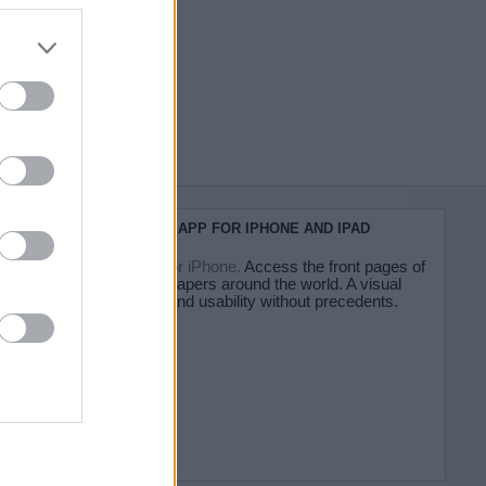
do nuestra
KIOSKO.NET APP FOR IPHONE AND IPAD
Kiosko.net for iPhone.
Access the front pages of
major newspapers around the world. A visual
experience and usability without precedents.