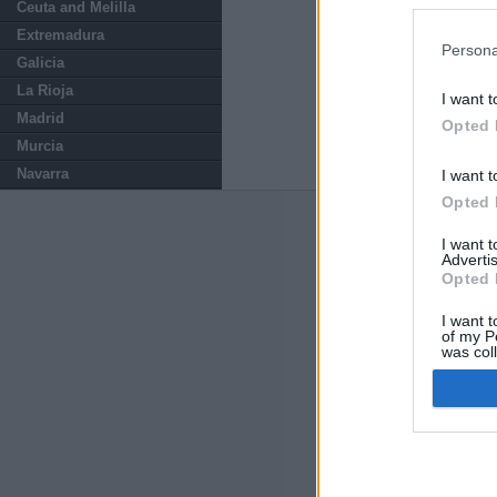
preferencia
Ceuta and Melilla
política de 
Extremadura
Persona
Galicia
La Rioja
I want t
Madrid
Opted 
Murcia
Navarra
I want t
Opted 
ABOUT
KIOSK
I want 
Advertis
Kiosko.net
is a vis
Opted 
sites and displays
newspaper.
I want t
of my P
was col
Opted 