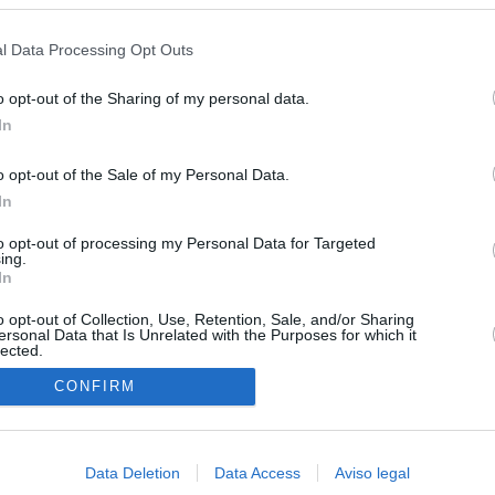
s en cualquier momento entrando de nuevo en este sitio web o visitan
privacidad.
l Data Processing Opt Outs
o opt-out of the Sharing of my personal data.
In
o opt-out of the Sale of my Personal Data.
In
O.NET
to opt-out of processing my Personal Data for Targeted
ing.
ual daily press directory that gives access to the world's largest news
In
 a readable image taken from today's frontpage cover of each
o opt-out of Collection, Use, Retention, Sale, and/or Sharing
ersonal Data that Is Unrelated with the Purposes for which it
lected.
In
CONFIRM
Data Deletion
Data Access
Aviso legal