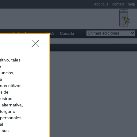
about us
contact
help
rope
Latin America
USA
Canada
tivo, tales
e
nuncios,
ra
os utilizar
as de
uestros
alternativa,
torgar o
 personales
al
r sus