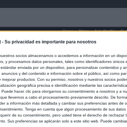
Home
Africa
Asia-Pacific
Eu
t -
Su privacidad es importante para nosotros
Teruel
nuestros socios almacenamos o accedemos a información en un disposi
s, y procesamos datos personales, tales como identificadores únicos 
 estándar enviada por un dispositivo, para personalizar contenidos y a
 anuncios y del contenido e información sobre el público, así como pa
 y mejorar productos. Con su permiso, nosotros y nuestros socios podem
alización geográfica precisa e identificación mediante las característic
s. Puede hacer clic para otorgarnos su consentimiento a nosotros y a n
 que llevemos a cabo el procesamiento previamente descrito. De forma 
er a información más detallada y cambiar sus preferencias antes de o
nsentimiento. Tenga en cuenta que algún procesamiento de sus datos
querir de su consentimiento, pero usted tiene el derecho de rechazar t
to. Sus preferencias se aplicarán solo a este sitio web. Puede cambia