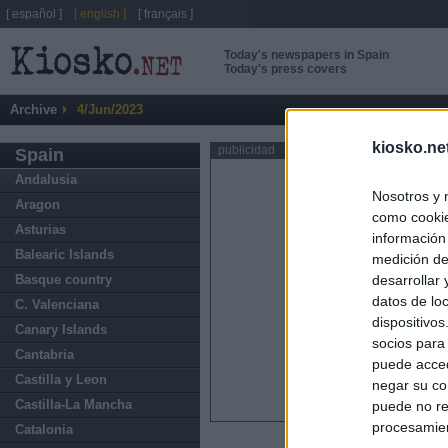
[ español ]
[ english ]
[ français ]
Today's newspapers in Spain
Today's press covers
Archive
4/Jun/2023
kiosko.ne
publicidad
Spain
Andalusia
Nosotros y 
Aragon
como cookie
Asturias
información
Balearic Islands
medición de
Basque country
desarrollar
datos de loc
C. Valenciana
dispositivo
Canary Islands
socios para
Cantabria
puede acced
Castilla y Leon
negar su co
Castilla-La Mancha
puede no re
procesamien
Catalonia