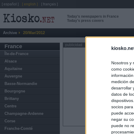
[ español ]
[ english ]
[ français ]
Today's newspapers in France
Today's press covers
Archive
20/Mar/2012
publicidad
France
kiosko.ne
Île-de-France
Alsace
Nosotros y 
Aquitaine
como cookie
información
Auvergne
medición de
Basse-Normandie
desarrollar
Bourgogne
datos de loc
Brittany
dispositivo
Centre
socios para
puede acced
Champagne-Ardenne
negar su co
Corse
puede no re
Franche-Comté
procesamien