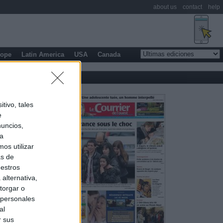
about us
contact
help
rope
Latin America
USA
Canada
tivo, tales
e
nuncios,
ra
os utilizar
as de
uestros
alternativa,
torgar o
 personales
al
r sus