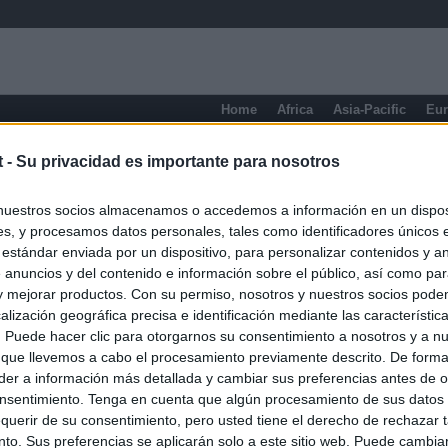
Home
Africa
Asia-Pacific
Eu
Pays-de-la-Loire
t -
Su privacidad es importante para nosotros
nuestros socios almacenamos o accedemos a información en un disposi
s, y procesamos datos personales, tales como identificadores únicos 
 estándar enviada por un dispositivo, para personalizar contenidos y a
 anuncios y del contenido e información sobre el público, así como pa
 y mejorar productos. Con su permiso, nosotros y nuestros socios podem
alización geográfica precisa e identificación mediante las característic
s. Puede hacer clic para otorgarnos su consentimiento a nosotros y a n
 que llevemos a cabo el procesamiento previamente descrito. De forma 
er a información más detallada y cambiar sus preferencias antes de o
nsentimiento. Tenga en cuenta que algún procesamiento de sus datos
querir de su consentimiento, pero usted tiene el derecho de rechazar t
to. Sus preferencias se aplicarán solo a este sitio web. Puede cambia