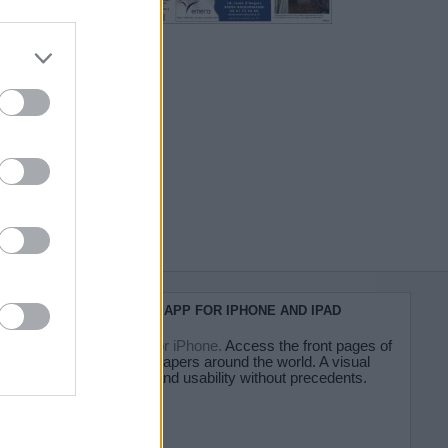
do nuestra
KIOSKO.NET APP FOR IPHONE AND IPAD
Kiosko.net for iPhone.
Access the front pages of
major newspapers around the world. A visual
experience and usability without precedents.