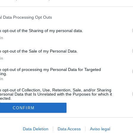
s en cualquier momento entrando de nuevo en este sitio web o visitan
privacidad.
l Data Processing Opt Outs
o opt-out of the Sharing of my personal data.
In
o opt-out of the Sale of my Personal Data.
In
to opt-out of processing my Personal Data for Targeted
ing.
In
o opt-out of Collection, Use, Retention, Sale, and/or Sharing
O.NET
ersonal Data that Is Unrelated with the Purposes for which it
lected.
ual daily press directory that gives access to the world's largest news
In
 a readable image taken from today's frontpage cover of each
CONFIRM
Data Deletion
Data Access
Aviso legal