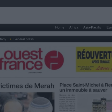
Home
Africa
Asia-Pacific
Eu
ttany
General press