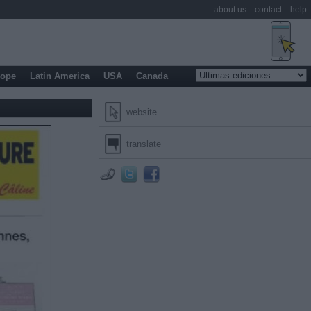
about us
contact
help
rope
Latin America
USA
Canada
website
translate