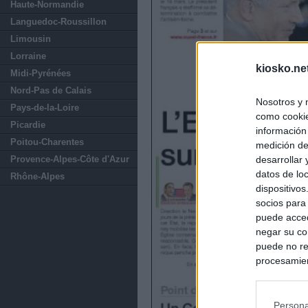
Haute-Normandie
Languedoc-Roussillon
Limousin
Lorraine
kiosko.ne
Midi-Pyrénées
Nord-Pas de Calais
Nosotros y 
Pays-de-la-Loire
como cookie
Picardie
información
Poitou-Charentes
medición de
desarrollar
Provence-Alpes-Côte d'Azur
datos de loc
Rhône-Alpes
dispositivo
socios para
puede acced
negar su co
puede no re
procesamien
preferencia
política de 
Persona