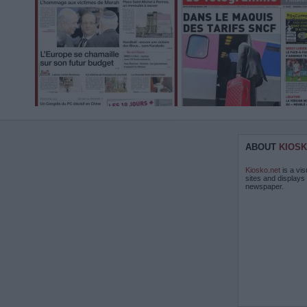
ABOUT
KIOSK
Kiosko.net
is a vis
sites and displays
newspaper.