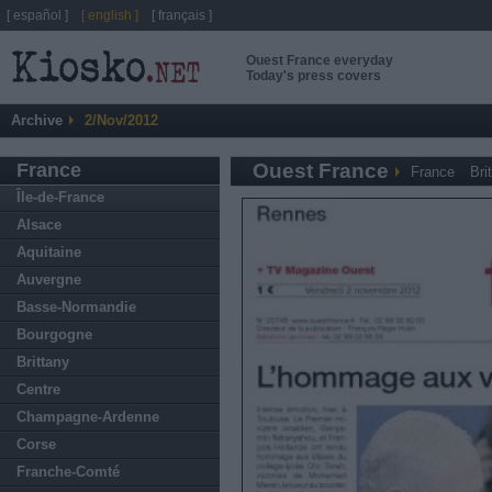
[ español ]
[ english ]
[ français ]
Ouest France everyday
Today's press covers
Archive
2/Nov/2012
France
Ouest France
France
Bri
Île-de-France
Alsace
Aquitaine
Auvergne
Basse-Normandie
Bourgogne
Brittany
Centre
Champagne-Ardenne
Corse
Franche-Comté