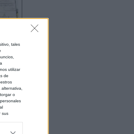
tivo, tales
e
nuncios,
ra
os utilizar
as de
uestros
alternativa,
torgar o
 personales
al
r sus
do nuestra