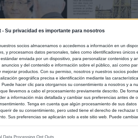
t -
Su privacidad es importante para nosotros
nuestros socios almacenamos o accedemos a información en un disposi
s, y procesamos datos personales, tales como identificadores únicos 
 estándar enviada por un dispositivo, para personalizar contenidos y a
 anuncios y del contenido e información sobre el público, así como pa
 y mejorar productos. Con su permiso, nosotros y nuestros socios podem
alización geográfica precisa e identificación mediante las característic
s. Puede hacer clic para otorgarnos su consentimiento a nosotros y a n
 que llevemos a cabo el procesamiento previamente descrito. De forma 
er a información más detallada y cambiar sus preferencias antes de o
nsentimiento. Tenga en cuenta que algún procesamiento de sus datos
querir de su consentimiento, pero usted tiene el derecho de rechazar t
to. Sus preferencias se aplicarán solo a este sitio web. Puede cambia
s en cualquier momento entrando de nuevo en este sitio web o visitan
privacidad.
l Data Processing Opt Outs