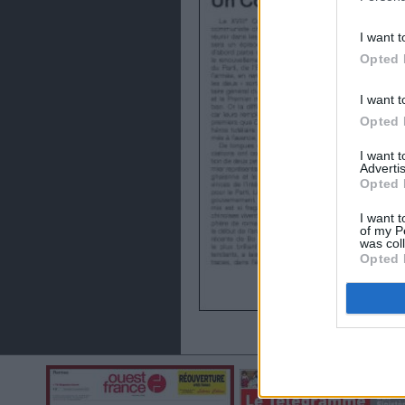
I want t
Opted 
I want t
Opted 
I want 
Advertis
Opted 
I want t
of my P
was col
Opted 