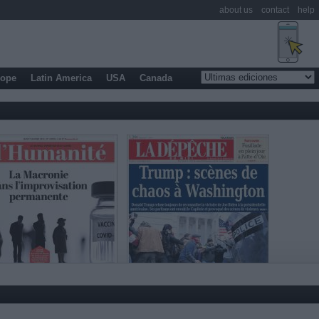
about us
contact
help
rope
Latin America
USA
Canada