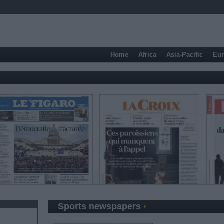
Home
Africa
Asia-Pacific
Eu
Sports newspapers