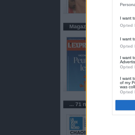
Persona
I want t
Opted 
Magazine
I want t
Opted 
I want 
Advertis
Opted 
I want t
of my P
was col
Opted 
... 71 newspapers in Fran