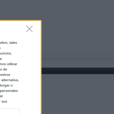
tivo, tales
e
nuncios,
ra
os utilizar
as de
uestros
alternativa,
torgar o
 personales
al
r sus
do nuestra