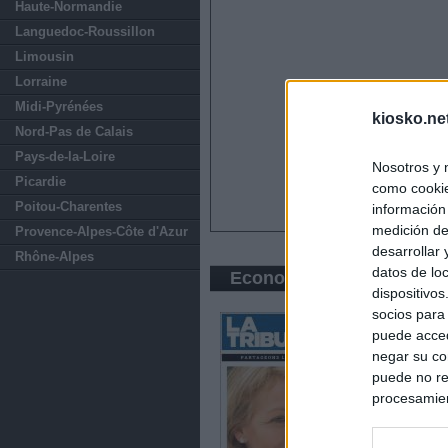
Haute-Normandie
Languedoc-Roussillon
Limousin
Lorraine
Midi-Pyrénées
kiosko.ne
Nord-Pas de Calais
Pays-de-la-Loire
Nosotros y 
Picardie
como cookie
Poitou-Charentes
información
medición de
Provence-Alpes-Côte d'Azur
desarrollar
Rhône-Alpes
datos de loc
Economic press
dispositivo
socios para
puede acced
negar su co
puede no re
procesamien
preferencia
política de 