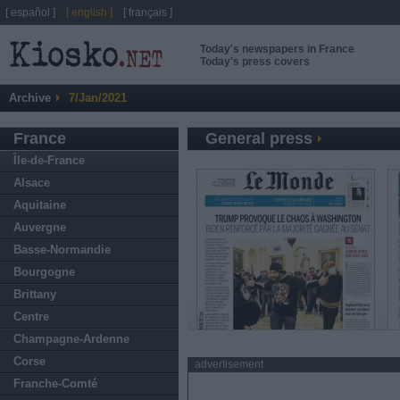
[ español ]
[ english ]
[ français ]
Today's newspapers in France
Today's press covers
Archive
7/Jan/2021
France
General press
Île-de-France
Alsace
Aquitaine
Auvergne
Basse-Normandie
Bourgogne
Brittany
Centre
Champagne-Ardenne
Corse
advertisement
Franche-Comté