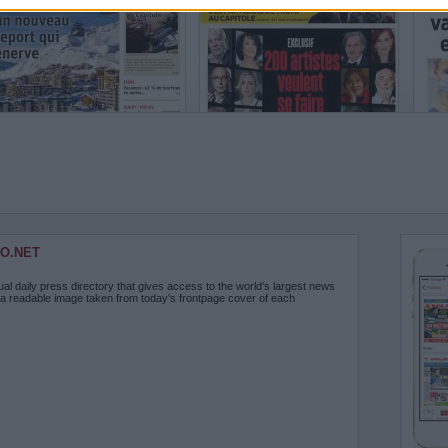
O.NET
ual daily press directory that gives access to the world's largest news
 a readable image taken from today's frontpage cover of each