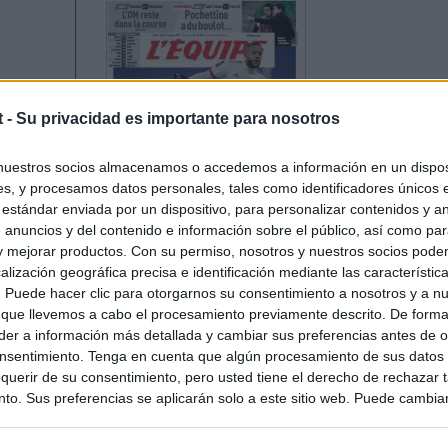
t -
Su privacidad es importante para nosotros
nuestros socios almacenamos o accedemos a información en un disposi
s, y procesamos datos personales, tales como identificadores únicos 
 estándar enviada por un dispositivo, para personalizar contenidos y a
 anuncios y del contenido e información sobre el público, así como pa
 y mejorar productos. Con su permiso, nosotros y nuestros socios podem
alización geográfica precisa e identificación mediante las característic
s. Puede hacer clic para otorgarnos su consentimiento a nosotros y a n
 que llevemos a cabo el procesamiento previamente descrito. De forma 
er a información más detallada y cambiar sus preferencias antes de o
nsentimiento. Tenga en cuenta que algún procesamiento de sus datos
querir de su consentimiento, pero usted tiene el derecho de rechazar t
to. Sus preferencias se aplicarán solo a este sitio web. Puede cambia
s en cualquier momento entrando de nuevo en este sitio web o visitan
privacidad.