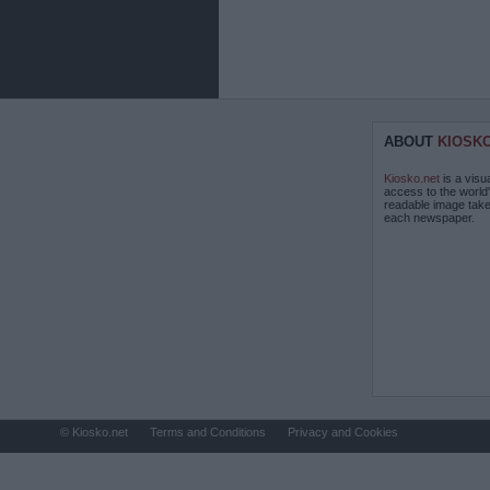
ABOUT
KIOSK
Kiosko.net
is a visu
access to the world
readable image take
each newspaper.
© Kiosko.net
Terms and Conditions
Privacy and Cookies