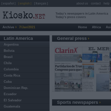
[ español ]
[ english ]
[ français ]
about us
contact
help
Today's newspapers in Latin America
Today's press covers
Archive
7/Jan/2021
Home
Africa
Asi
Latin America
General press
Argentina
Bolivia
Brasil
Chile
Colombia
Costa Rica
Cuba
Dominican Rep.
Ecuador
El Salvador
Sports newspapers
Guatemala