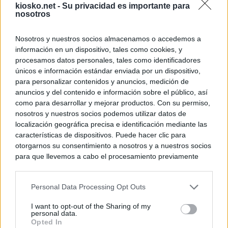
kiosko.net -
Su privacidad es importante para
nosotros
Nosotros y nuestros socios almacenamos o accedemos a
información en un dispositivo, tales como cookies, y
procesamos datos personales, tales como identificadores
únicos e información estándar enviada por un dispositivo,
para personalizar contenidos y anuncios, medición de
anuncios y del contenido e información sobre el público, así
como para desarrollar y mejorar productos. Con su permiso,
nosotros y nuestros socios podemos utilizar datos de
localización geográfica precisa e identificación mediante las
características de dispositivos. Puede hacer clic para
otorgarnos su consentimiento a nosotros y a nuestros socios
para que llevemos a cabo el procesamiento previamente
descrito. De forma alternativa, puede acceder a información
más detallada y cambiar sus preferencias antes de otorgar o
Personal Data Processing Opt Outs
negar su consentimiento. Tenga en cuenta que algún
procesamiento de sus datos personales puede no requerir
I want to opt-out of the Sharing of my
de su consentimiento, pero usted tiene el derecho de
personal data.
rechazar tal procesamiento. Sus preferencias se aplicarán
Opted In