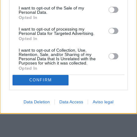
solo a este sitio web. Puede cambiar sus preferencias en
I want to opt-out of the Sale of my
cualquier momento entrando de nuevo en este sitio web o
Personal Data.
visitando nuestra política de privacidad.
Opted In
I want to opt-out of processing my
Personal Data for Targeted Advertising.
Opted In
I want to opt-out of Collection, Use,
Retention, Sale, and/or Sharing of my
Personal Data that Is Unrelated with the
Purposes for which it was collected.
Opted In
CONFIRM
Data Deletion
Data Access
Aviso legal