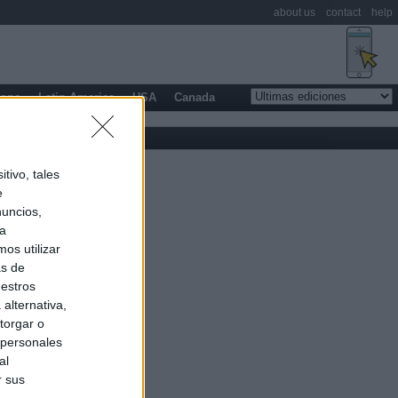
about us
contact
help
rope
Latin America
USA
Canada
tivo, tales
e
nuncios,
ra
os utilizar
as de
uestros
alternativa,
torgar o
 personales
al
r sus