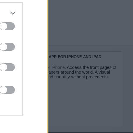
do nuestra
KIOSKO.NET APP FOR IPHONE AND IPAD
Kiosko.net for iPhone.
Access the front pages of
major newspapers around the world. A visual
experience and usability without precedents.