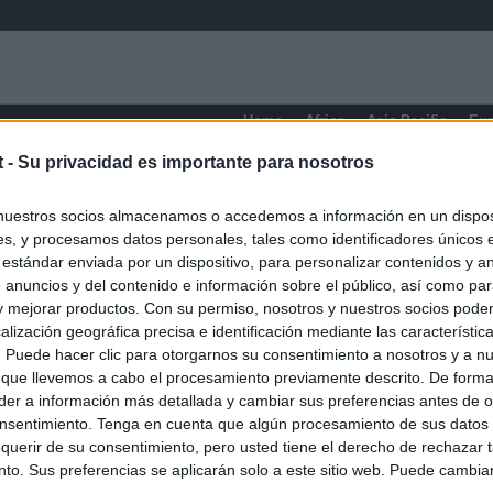
Home
Africa
Asia-Pacific
Eu
t -
Su privacidad es importante para nosotros
nuestros socios almacenamos o accedemos a información en un disposi
s, y procesamos datos personales, tales como identificadores únicos 
 estándar enviada por un dispositivo, para personalizar contenidos y a
 anuncios y del contenido e información sobre el público, así como pa
 y mejorar productos. Con su permiso, nosotros y nuestros socios podem
alización geográfica precisa e identificación mediante las característic
s. Puede hacer clic para otorgarnos su consentimiento a nosotros y a n
 que llevemos a cabo el procesamiento previamente descrito. De forma 
er a información más detallada y cambiar sus preferencias antes de o
nsentimiento. Tenga en cuenta que algún procesamiento de sus datos
querir de su consentimiento, pero usted tiene el derecho de rechazar t
to. Sus preferencias se aplicarán solo a este sitio web. Puede cambia