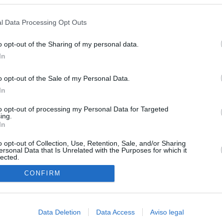
s en cualquier momento entrando de nuevo en este sitio web o visitan
privacidad.
l Data Processing Opt Outs
o opt-out of the Sharing of my personal data.
In
o opt-out of the Sale of my Personal Data.
In
O.NET
to opt-out of processing my Personal Data for Targeted
ual daily press directory that gives access to the world's largest news
ing.
 a readable image taken from today's frontpage cover of each
In
o opt-out of Collection, Use, Retention, Sale, and/or Sharing
ersonal Data that Is Unrelated with the Purposes for which it
lected.
In
CONFIRM
Data Deletion
Data Access
Aviso legal