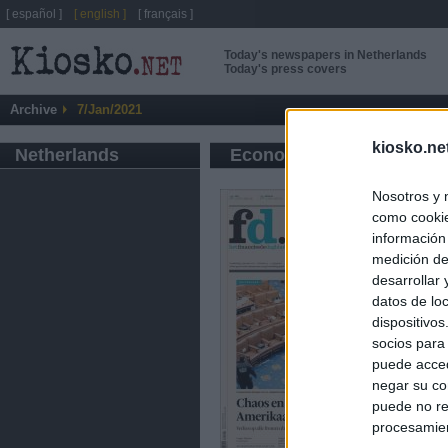
[ español ]
[ english ]
[ français ]
Today's newspapers in Netherlands
Today's press covers
Archive
7/Jan/2021
kiosko.ne
Netherlands
Economic press
Nosotros y 
como cookie
información
medición de
desarrollar
datos de loc
dispositivo
socios para
puede acced
negar su co
puede no re
procesamien