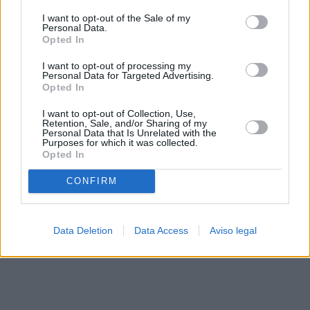
solo a este sitio web. Puede cambiar sus preferencias en
I want to opt-out of the Sale of my
cualquier momento entrando de nuevo en este sitio web o
Personal Data.
visitando nuestra política de privacidad.
Opted In
I want to opt-out of processing my
Personal Data for Targeted Advertising.
Opted In
I want to opt-out of Collection, Use,
Retention, Sale, and/or Sharing of my
Personal Data that Is Unrelated with the
Purposes for which it was collected.
Opted In
CONFIRM
Data Deletion
Data Access
Aviso legal