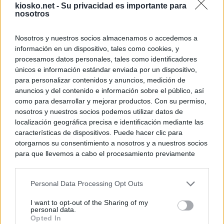
kiosko.net -
Su privacidad es importante para
nosotros
Nosotros y nuestros socios almacenamos o accedemos a
información en un dispositivo, tales como cookies, y
procesamos datos personales, tales como identificadores
únicos e información estándar enviada por un dispositivo,
para personalizar contenidos y anuncios, medición de
anuncios y del contenido e información sobre el público, así
como para desarrollar y mejorar productos. Con su permiso,
nosotros y nuestros socios podemos utilizar datos de
localización geográfica precisa e identificación mediante las
características de dispositivos. Puede hacer clic para
otorgarnos su consentimiento a nosotros y a nuestros socios
para que llevemos a cabo el procesamiento previamente
descrito. De forma alternativa, puede acceder a información
más detallada y cambiar sus preferencias antes de otorgar o
Personal Data Processing Opt Outs
negar su consentimiento. Tenga en cuenta que algún
procesamiento de sus datos personales puede no requerir
I want to opt-out of the Sharing of my
de su consentimiento, pero usted tiene el derecho de
personal data.
rechazar tal procesamiento. Sus preferencias se aplicarán
Opted In