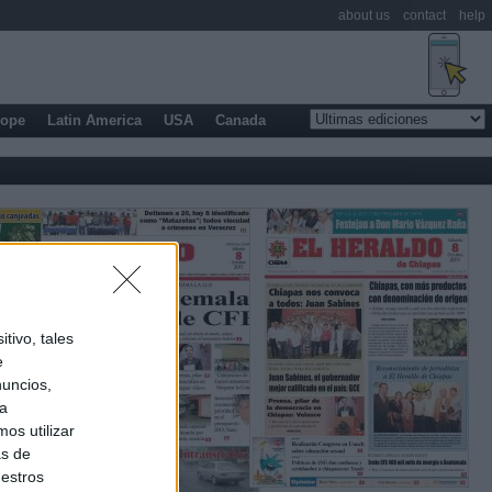
about us
contact
help
rope
Latin America
USA
Canada
tivo, tales
e
nuncios,
ra
os utilizar
as de
uestros