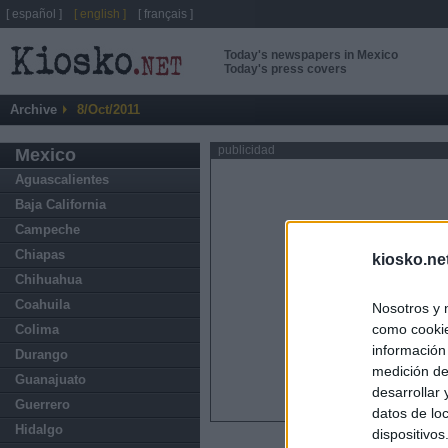
[ español ]
[ english ]
[ français ]
Today's newspapers in Mexico
Today's press covers
Archive
8/Oct/2011
publicidad
Mexico
Aguascalientes
Baja California
Campeche
Chiapas
kiosko.ne
Chihuahua
Coahuila
Nosotros y 
como cookie
Colima
información
Durango
medición de
Guanajuato
desarrollar
Guerrero
datos de loc
Hidalgo
dispositivo