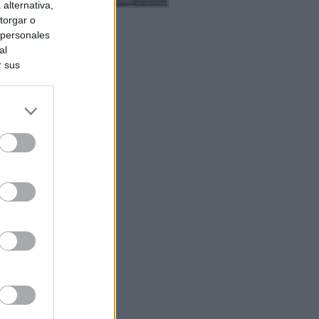
alternativa,
torgar o
 personales
al
r sus
do nuestra