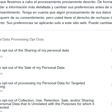
 que llevemos a cabo el procesamiento previamente descrito. De forma 
er a información más detallada y cambiar sus preferencias antes de o
nsentimiento. Tenga en cuenta que algún procesamiento de sus datos
querir de su consentimiento, pero usted tiene el derecho de rechazar t
to. Sus preferencias se aplicarán solo a este sitio web. Puede cambia
s en cualquier momento entrando de nuevo en este sitio web o visitan
privacidad.
l Data Processing Opt Outs
o opt-out of the Sharing of my personal data.
In
o opt-out of the Sale of my Personal Data.
In
to opt-out of processing my Personal Data for Targeted
ing.
In
o opt-out of Collection, Use, Retention, Sale, and/or Sharing
ersonal Data that Is Unrelated with the Purposes for which it
lected.
In