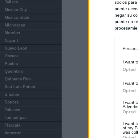
Jalisco
socios para
puede acced
Mexico City
negar su co
Mexico State
puede no re
Michoacan
procesamien
Morelos
preferencia
Nayarit
política de 
Persona
Nuevo Leon
Oaxaca
I want t
Puebla
Opted 
Queretaro
Quintana Roo
I want t
San Luis Potosi
Opted 
Sinaloa
Sonora
I want 
Advertis
Tabasco
Opted 
Tamaulipas
I want t
Tlaxcala
of my P
was col
Veracruz
Opted 