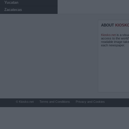
Yucatan
Zacatecas
ABOUT
KIOSK
Kiosko.net
is a visu
access to the world
readable image take
each newspaper.
© Kiosko.net
Terms and Conditions
Privacy and Cookies