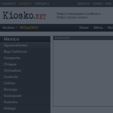
[ español ]
[ english ]
[ français ]
about us
contact
help
Today's newspapers in Mexico
Today's press covers
Archive
30/Sep/2014
Home
Africa
Asi
publicidad
Mexico
Aguascalientes
Baja California
Campeche
Chiapas
Chihuahua
Coahuila
Colima
Durango
Guanajuato
Guerrero
Hidalgo