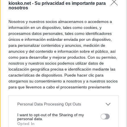
kiosko.net -
Su privacidad es importante para
nosotros
Nosotros y nuestros socios almacenamos o accedemos a
información en un dispositivo, tales como cookies, y
procesamos datos personales, tales como identificadores
únicos e información estándar enviada por un dispositivo,
para personalizar contenidos y anuncios, medición de
anuncios y del contenido e información sobre el público, así
como para desarrollar y mejorar productos. Con su permiso,
nosotros y nuestros socios podemos utilizar datos de
localización geográfica precisa e identificación mediante las
características de dispositivos. Puede hacer clic para
otorgarnos su consentimiento a nosotros y a nuestros socios
para que llevemos a cabo el procesamiento previamente
descrito. De forma alternativa, puede acceder a información
más detallada y cambiar sus preferencias antes de otorgar o
Personal Data Processing Opt Outs
negar su consentimiento. Tenga en cuenta que algún
procesamiento de sus datos personales puede no requerir
I want to opt-out of the Sharing of my
de su consentimiento, pero usted tiene el derecho de
personal data.
rechazar tal procesamiento. Sus preferencias se aplicarán
Opted In