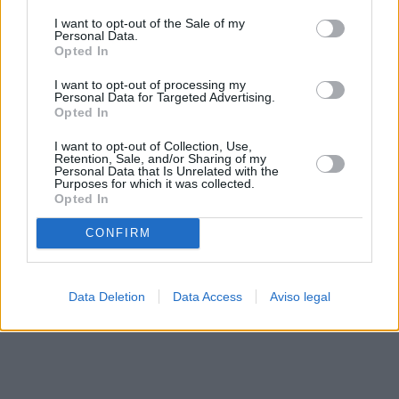
solo a este sitio web. Puede cambiar sus preferencias en
I want to opt-out of the Sale of my
cualquier momento entrando de nuevo en este sitio web o
Personal Data.
visitando nuestra política de privacidad.
Opted In
I want to opt-out of processing my
Personal Data for Targeted Advertising.
Opted In
I want to opt-out of Collection, Use,
Retention, Sale, and/or Sharing of my
Personal Data that Is Unrelated with the
Purposes for which it was collected.
Opted In
CONFIRM
Data Deletion
Data Access
Aviso legal