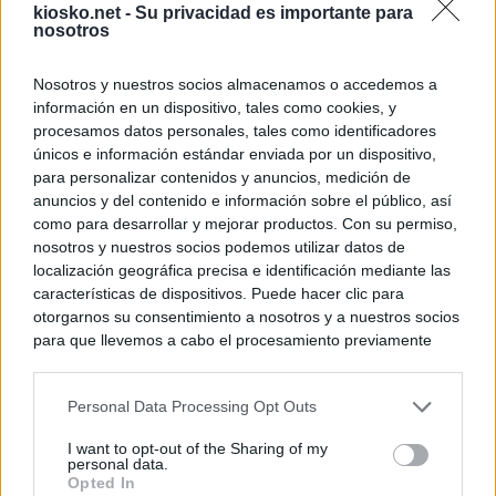
kiosko.net -
Su privacidad es importante para
nosotros
Nosotros y nuestros socios almacenamos o accedemos a
información en un dispositivo, tales como cookies, y
procesamos datos personales, tales como identificadores
únicos e información estándar enviada por un dispositivo,
para personalizar contenidos y anuncios, medición de
anuncios y del contenido e información sobre el público, así
como para desarrollar y mejorar productos. Con su permiso,
nosotros y nuestros socios podemos utilizar datos de
localización geográfica precisa e identificación mediante las
características de dispositivos. Puede hacer clic para
otorgarnos su consentimiento a nosotros y a nuestros socios
para que llevemos a cabo el procesamiento previamente
descrito. De forma alternativa, puede acceder a información
más detallada y cambiar sus preferencias antes de otorgar o
Personal Data Processing Opt Outs
negar su consentimiento. Tenga en cuenta que algún
procesamiento de sus datos personales puede no requerir
I want to opt-out of the Sharing of my
de su consentimiento, pero usted tiene el derecho de
personal data.
rechazar tal procesamiento. Sus preferencias se aplicarán
Opted In