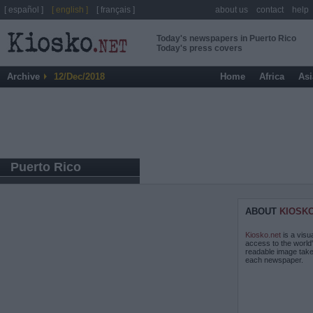
[ español ]
[ english ]
[ français ]
about us
contact
help
Today's newspapers in Puerto Rico
Today's press covers
Archive
12/Dec/2018
Home
Africa
Asi
Puerto Rico
ABOUT
KIOSK
Kiosko.net
is a visu
access to the world
readable image take
each newspaper.