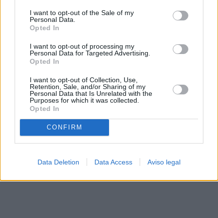
solo a este sitio web. Puede cambiar sus preferencias en
I want to opt-out of the Sale of my
cualquier momento entrando de nuevo en este sitio web o
Personal Data.
visitando nuestra política de privacidad.
Opted In
I want to opt-out of processing my
Personal Data for Targeted Advertising.
Opted In
I want to opt-out of Collection, Use,
Retention, Sale, and/or Sharing of my
Personal Data that Is Unrelated with the
Purposes for which it was collected.
Opted In
CONFIRM
Data Deletion
Data Access
Aviso legal