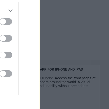
do nuestra
KIOSKO.NET APP FOR IPHONE AND IPAD
Kiosko.net for iPhone.
Access the front pages of
major newspapers around the world. A visual
experience and usability without precedents.