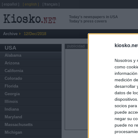
[ español ]
[ english ]
[ français ]
Today's newspapers in USA
Today's press covers
Archive
12/Dec/2018
kiosko.ne
publicidad
USA
Alabama
Nosotros y 
Arizona
como cookie
California
información
Colorado
medición de
Florida
desarrollar
datos de loc
Georgia
dispositivo
Illinois
socios para
Indiana
puede acced
Maryland
negar su co
Massachusetts
puede no re
procesamien
Michigan