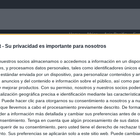
Home
Africa
Asia-Pacific
Eu
t -
Su privacidad es importante para nosotros
Florida
nuestros socios almacenamos o accedemos a información en un disposi
s, y procesamos datos personales, tales como identificadores únicos 
 estándar enviada por un dispositivo, para personalizar contenidos y a
 anuncios y del contenido e información sobre el público, así como pa
 y mejorar productos. Con su permiso, nosotros y nuestros socios podem
alización geográfica precisa e identificación mediante las característic
s. Puede hacer clic para otorgarnos su consentimiento a nosotros y a n
 que llevemos a cabo el procesamiento previamente descrito. De forma 
er a información más detallada y cambiar sus preferencias antes de o
nsentimiento. Tenga en cuenta que algún procesamiento de sus datos
querir de su consentimiento, pero usted tiene el derecho de rechazar t
to. Sus preferencias se aplicarán solo a este sitio web. Puede cambia