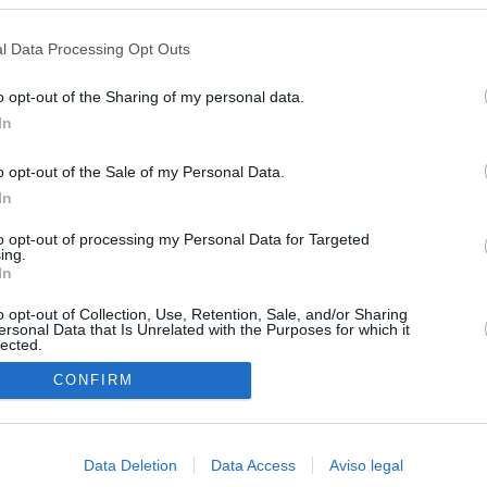
s en cualquier momento entrando de nuevo en este sitio web o visitan
privacidad.
l Data Processing Opt Outs
o opt-out of the Sharing of my personal data.
In
o opt-out of the Sale of my Personal Data.
In
to opt-out of processing my Personal Data for Targeted
ing.
In
O.NET
o opt-out of Collection, Use, Retention, Sale, and/or Sharing
ersonal Data that Is Unrelated with the Purposes for which it
lected.
ual daily press directory that gives access to the world's largest news
 a readable image taken from today's frontpage cover of each
In
CONFIRM
Data Deletion
Data Access
Aviso legal