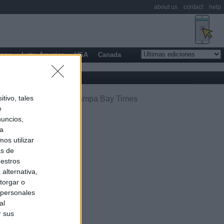
about us
contact
help
rope
Latin America
USA
Canada
tivo, tales
e
nuncios,
ra
os utilizar
as de
uestros
alternativa,
torgar o
 personales
al
r sus