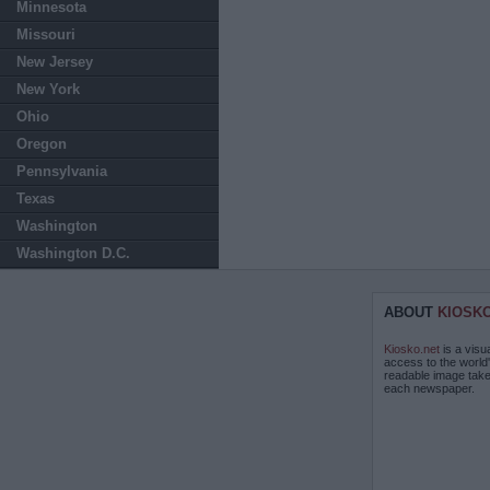
Minnesota
Missouri
New Jersey
New York
Ohio
Oregon
Pennsylvania
Texas
Washington
Washington D.C.
ABOUT
KIOSK
Kiosko.net
is a visu
access to the world
readable image take
each newspaper.