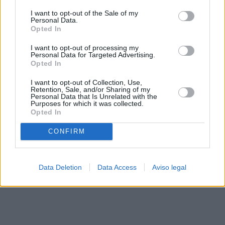
solo a este sitio web. Puede cambiar sus preferencias en
I want to opt-out of the Sale of my
cualquier momento entrando de nuevo en este sitio web o
Personal Data.
visitando nuestra política de privacidad.
Opted In
I want to opt-out of processing my
Personal Data for Targeted Advertising.
Opted In
I want to opt-out of Collection, Use,
Retention, Sale, and/or Sharing of my
Personal Data that Is Unrelated with the
Purposes for which it was collected.
Opted In
CONFIRM
Data Deletion
Data Access
Aviso legal