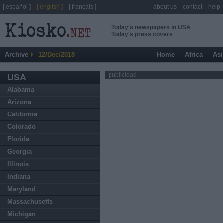
[ español ]
[ english ]
[ français ]
about us
contact
help
Today's newspapers in USA
Today's press covers
Archive
12/Dec/2018
Home
Africa
Asi
publicidad
USA
Alabama
Arizona
California
Colorado
Florida
Georgia
Illinois
Indiana
Maryland
Massachusetts
Michigan