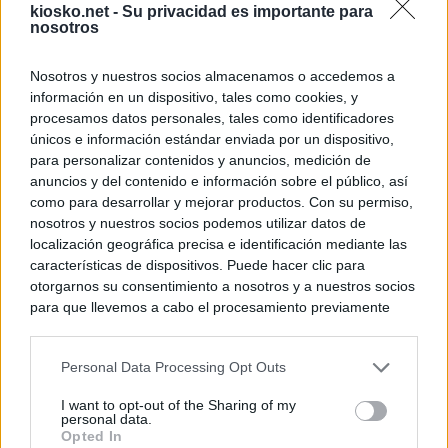
kiosko.net -
Su privacidad es importante para
nosotros
Nosotros y nuestros socios almacenamos o accedemos a
información en un dispositivo, tales como cookies, y
procesamos datos personales, tales como identificadores
únicos e información estándar enviada por un dispositivo,
para personalizar contenidos y anuncios, medición de
anuncios y del contenido e información sobre el público, así
como para desarrollar y mejorar productos. Con su permiso,
nosotros y nuestros socios podemos utilizar datos de
localización geográfica precisa e identificación mediante las
características de dispositivos. Puede hacer clic para
otorgarnos su consentimiento a nosotros y a nuestros socios
para que llevemos a cabo el procesamiento previamente
descrito. De forma alternativa, puede acceder a información
más detallada y cambiar sus preferencias antes de otorgar o
Personal Data Processing Opt Outs
negar su consentimiento. Tenga en cuenta que algún
procesamiento de sus datos personales puede no requerir
I want to opt-out of the Sharing of my
de su consentimiento, pero usted tiene el derecho de
personal data.
rechazar tal procesamiento. Sus preferencias se aplicarán
Opted In