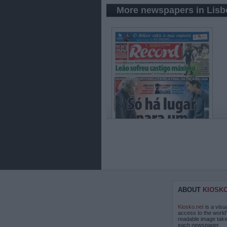
More newspapers in Lis
ABOUT
KIOSK
Kiosko.net
is a visu
access to the world
readable image take
each newspaper.