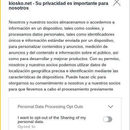
kiosko.net -
Su privacidad es importante para
nosotros
Nosotros y nuestros socios almacenamos o accedemos a
información en un dispositivo, tales como cookies, y
procesamos datos personales, tales como identificadores
únicos e información estándar enviada por un dispositivo,
para personalizar contenidos y anuncios, medición de
anuncios y del contenido e información sobre el público, así
como para desarrollar y mejorar productos. Con su permiso,
nosotros y nuestros socios podemos utilizar datos de
localización geográfica precisa e identificación mediante las
características de dispositivos. Puede hacer clic para
otorgarnos su consentimiento a nosotros y a nuestros socios
para que llevemos a cabo el procesamiento previamente
descrito. De forma alternativa, puede acceder a información
más detallada y cambiar sus preferencias antes de otorgar o
Personal Data Processing Opt Outs
negar su consentimiento. Tenga en cuenta que algún
procesamiento de sus datos personales puede no requerir
I want to opt-out of the Sharing of my
de su consentimiento, pero usted tiene el derecho de
personal data.
rechazar tal procesamiento. Sus preferencias se aplicarán
Opted In