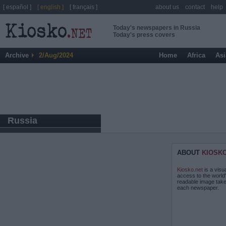
[ español ]
[ english ]
[ français ]
about us
contact
help
Today's newspapers in Russia
Today's press covers
Archive
2/Aug/2024
Home
Africa
Asi
Russia
ABOUT
KIOSK
Kiosko.net
is a visu
access to the world
readable image take
each newspaper.