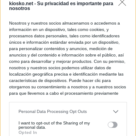
kiosko.net -
Su privacidad es importante para
nosotros
Nosotros y nuestros socios almacenamos o accedemos a
información en un dispositivo, tales como cookies, y
procesamos datos personales, tales como identificadores
únicos e información estándar enviada por un dispositivo,
para personalizar contenidos y anuncios, medición de
anuncios y del contenido e información sobre el público, así
como para desarrollar y mejorar productos. Con su permiso,
nosotros y nuestros socios podemos utilizar datos de
localización geográfica precisa e identificación mediante las
características de dispositivos. Puede hacer clic para
otorgarnos su consentimiento a nosotros y a nuestros socios
para que llevemos a cabo el procesamiento previamente
descrito. De forma alternativa, puede acceder a información
más detallada y cambiar sus preferencias antes de otorgar o
Personal Data Processing Opt Outs
negar su consentimiento. Tenga en cuenta que algún
procesamiento de sus datos personales puede no requerir
I want to opt-out of the Sharing of my
de su consentimiento, pero usted tiene el derecho de
personal data.
rechazar tal procesamiento. Sus preferencias se aplicarán
Opted In