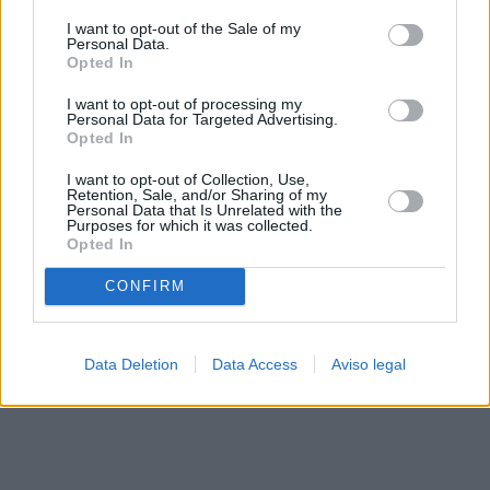
solo a este sitio web. Puede cambiar sus preferencias en
I want to opt-out of the Sale of my
cualquier momento entrando de nuevo en este sitio web o
Personal Data.
visitando nuestra política de privacidad.
Opted In
I want to opt-out of processing my
Personal Data for Targeted Advertising.
Opted In
I want to opt-out of Collection, Use,
Retention, Sale, and/or Sharing of my
Personal Data that Is Unrelated with the
Purposes for which it was collected.
Opted In
CONFIRM
Data Deletion
Data Access
Aviso legal