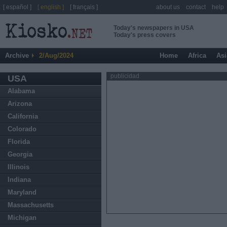
[ español ]
[ english ]
[ français ]
about us
contact
help
Today's newspapers in USA
Today's press covers
Archive
2/Aug/2024
Home
Africa
Asi
publicidad
USA
Alabama
Arizona
California
Colorado
Florida
Georgia
Illinois
Indiana
Maryland
Massachusetts
Michigan