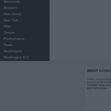
Minnesota
Missouri
New Jersey
New York
Ohio
Oregon
Pennsylvania
Texas
Washington
Washington D.C.
ABOUT
KIOSK
Kiosko.net
is a visu
access to the world
readable image take
each newspaper.