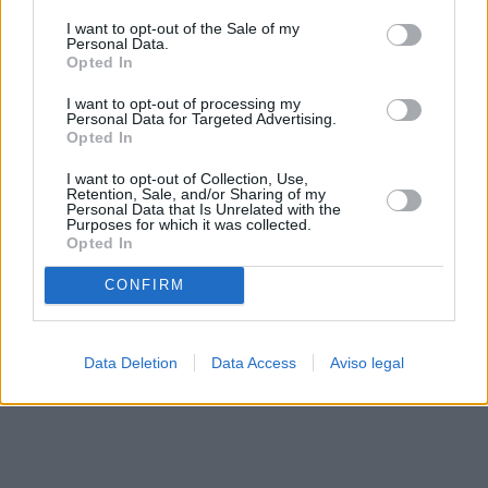
solo a este sitio web. Puede cambiar sus preferencias en
I want to opt-out of the Sale of my
cualquier momento entrando de nuevo en este sitio web o
Personal Data.
visitando nuestra política de privacidad.
Opted In
I want to opt-out of processing my
Personal Data for Targeted Advertising.
Opted In
I want to opt-out of Collection, Use,
Retention, Sale, and/or Sharing of my
Personal Data that Is Unrelated with the
Purposes for which it was collected.
Opted In
CONFIRM
Data Deletion
Data Access
Aviso legal