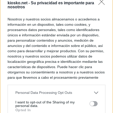
kiosko.net -
Su privacidad es importante para
nosotros
Nosotros y nuestros socios almacenamos o accedemos a
información en un dispositivo, tales como cookies, y
procesamos datos personales, tales como identificadores
únicos e información estándar enviada por un dispositivo,
para personalizar contenidos y anuncios, medición de
anuncios y del contenido e información sobre el público, así
como para desarrollar y mejorar productos. Con su permiso,
nosotros y nuestros socios podemos utilizar datos de
localización geográfica precisa e identificación mediante las
características de dispositivos. Puede hacer clic para
otorgarnos su consentimiento a nosotros y a nuestros socios
para que llevemos a cabo el procesamiento previamente
descrito. De forma alternativa, puede acceder a información
más detallada y cambiar sus preferencias antes de otorgar o
Personal Data Processing Opt Outs
negar su consentimiento. Tenga en cuenta que algún
procesamiento de sus datos personales puede no requerir
I want to opt-out of the Sharing of my
de su consentimiento, pero usted tiene el derecho de
personal data.
rechazar tal procesamiento. Sus preferencias se aplicarán
Opted In