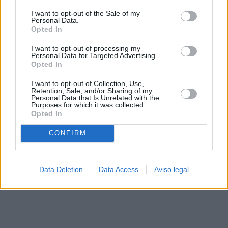
solo a este sitio web. Puede cambiar sus preferencias en
I want to opt-out of the Sale of my
cualquier momento entrando de nuevo en este sitio web o
Personal Data.
visitando nuestra política de privacidad.
Opted In
I want to opt-out of processing my
Personal Data for Targeted Advertising.
Opted In
I want to opt-out of Collection, Use,
Retention, Sale, and/or Sharing of my
Personal Data that Is Unrelated with the
Purposes for which it was collected.
Opted In
CONFIRM
Data Deletion
Data Access
Aviso legal