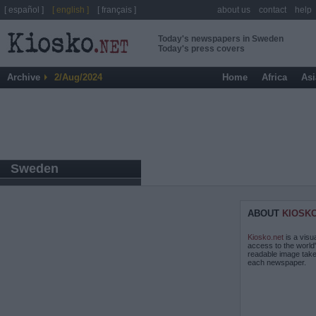
[ español ]
[ english ]
[ français ]
about us
contact
help
Today's newspapers in Sweden
Today's press covers
Archive
2/Aug/2024
Home
Africa
Asi
Sweden
ABOUT
KIOSK
Kiosko.net
is a visu
access to the world
readable image take
each newspaper.