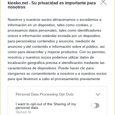
kiosko.net -
Su privacidad es importante para
nosotros
Nosotros y nuestros socios almacenamos o accedemos a
información en un dispositivo, tales como cookies, y
procesamos datos personales, tales como identificadores
únicos e información estándar enviada por un dispositivo,
para personalizar contenidos y anuncios, medición de
anuncios y del contenido e información sobre el público, así
como para desarrollar y mejorar productos. Con su permiso,
nosotros y nuestros socios podemos utilizar datos de
localización geográfica precisa e identificación mediante las
características de dispositivos. Puede hacer clic para
otorgarnos su consentimiento a nosotros y a nuestros socios
para que llevemos a cabo el procesamiento previamente
descrito. De forma alternativa, puede acceder a información
más detallada y cambiar sus preferencias antes de otorgar o
Personal Data Processing Opt Outs
negar su consentimiento. Tenga en cuenta que algún
procesamiento de sus datos personales puede no requerir
I want to opt-out of the Sharing of my
de su consentimiento, pero usted tiene el derecho de
personal data.
rechazar tal procesamiento. Sus preferencias se aplicarán
Opted In