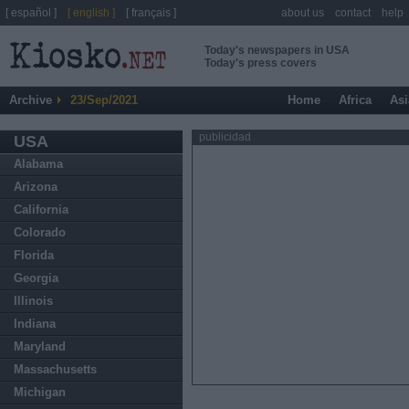
[ español ]
[ english ]
[ français ]
about us
contact
help
Today's newspapers in USA
Today's press covers
Archive
23/Sep/2021
Home
Africa
Asi
publicidad
USA
Alabama
Arizona
California
Colorado
Florida
Georgia
Illinois
Indiana
Maryland
Massachusetts
Michigan