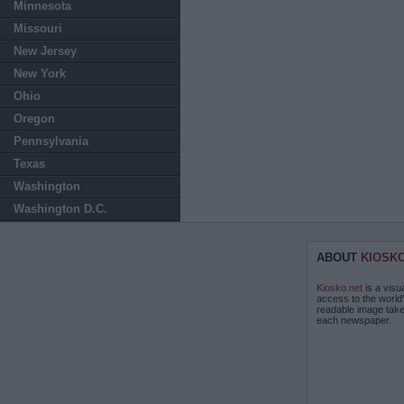
Minnesota
Missouri
New Jersey
New York
Ohio
Oregon
Pennsylvania
Texas
Washington
Washington D.C.
ABOUT
KIOSK
Kiosko.net
is a visu
access to the world
readable image take
each newspaper.