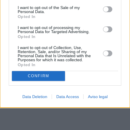
solo a este sitio web. Puede cambiar sus preferencias en
I want to opt-out of the Sale of my
cualquier momento entrando de nuevo en este sitio web o
Personal Data.
visitando nuestra política de privacidad.
Opted In
I want to opt-out of processing my
Personal Data for Targeted Advertising.
Opted In
I want to opt-out of Collection, Use,
Retention, Sale, and/or Sharing of my
Personal Data that Is Unrelated with the
Purposes for which it was collected.
Opted In
CONFIRM
Data Deletion
Data Access
Aviso legal