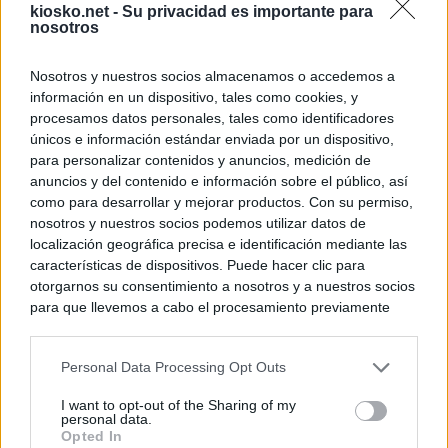
kiosko.net -
Su privacidad es importante para
nosotros
Nosotros y nuestros socios almacenamos o accedemos a
información en un dispositivo, tales como cookies, y
procesamos datos personales, tales como identificadores
únicos e información estándar enviada por un dispositivo,
para personalizar contenidos y anuncios, medición de
anuncios y del contenido e información sobre el público, así
como para desarrollar y mejorar productos. Con su permiso,
nosotros y nuestros socios podemos utilizar datos de
localización geográfica precisa e identificación mediante las
características de dispositivos. Puede hacer clic para
otorgarnos su consentimiento a nosotros y a nuestros socios
para que llevemos a cabo el procesamiento previamente
descrito. De forma alternativa, puede acceder a información
más detallada y cambiar sus preferencias antes de otorgar o
Personal Data Processing Opt Outs
negar su consentimiento. Tenga en cuenta que algún
procesamiento de sus datos personales puede no requerir
I want to opt-out of the Sharing of my
de su consentimiento, pero usted tiene el derecho de
personal data.
rechazar tal procesamiento. Sus preferencias se aplicarán
Opted In