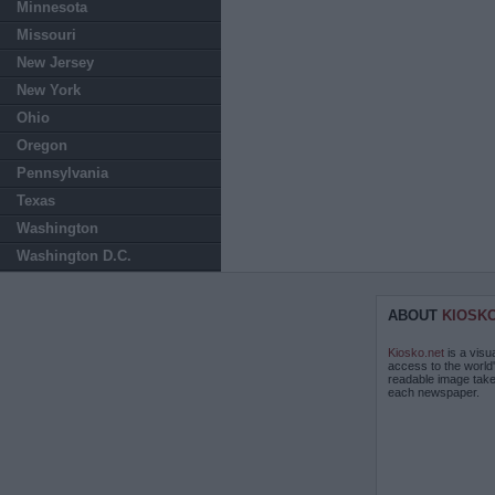
Minnesota
Missouri
New Jersey
New York
Ohio
Oregon
Pennsylvania
Texas
Washington
Washington D.C.
ABOUT
KIOSK
Kiosko.net
is a visu
access to the world
readable image take
each newspaper.