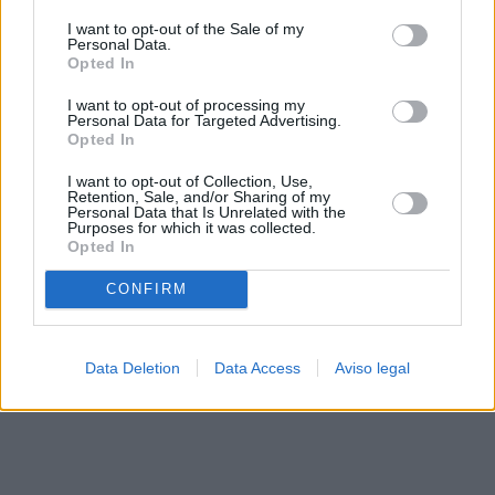
solo a este sitio web. Puede cambiar sus preferencias en
I want to opt-out of the Sale of my
cualquier momento entrando de nuevo en este sitio web o
Personal Data.
visitando nuestra política de privacidad.
Opted In
I want to opt-out of processing my
Personal Data for Targeted Advertising.
Opted In
I want to opt-out of Collection, Use,
Retention, Sale, and/or Sharing of my
Personal Data that Is Unrelated with the
Purposes for which it was collected.
Opted In
CONFIRM
Data Deletion
Data Access
Aviso legal