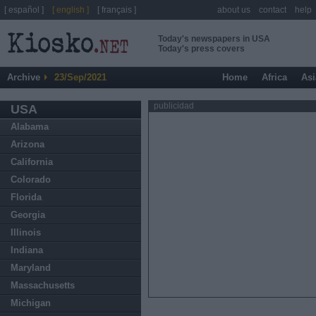
[ español ]
[ english ]
[ français ]
about us
contact
help
Today's newspapers in USA
Today's press covers
Archive
23/Sep/2021
Home
Africa
Asi
publicidad
USA
Alabama
Arizona
California
Colorado
Florida
Georgia
Illinois
Indiana
Maryland
Massachusetts
Michigan