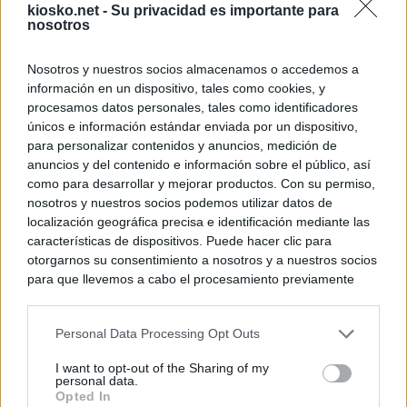
kiosko.net -
Su privacidad es importante para
nosotros
Nosotros y nuestros socios almacenamos o accedemos a
información en un dispositivo, tales como cookies, y
procesamos datos personales, tales como identificadores
únicos e información estándar enviada por un dispositivo,
para personalizar contenidos y anuncios, medición de
anuncios y del contenido e información sobre el público, así
como para desarrollar y mejorar productos. Con su permiso,
nosotros y nuestros socios podemos utilizar datos de
localización geográfica precisa e identificación mediante las
características de dispositivos. Puede hacer clic para
otorgarnos su consentimiento a nosotros y a nuestros socios
para que llevemos a cabo el procesamiento previamente
descrito. De forma alternativa, puede acceder a información
más detallada y cambiar sus preferencias antes de otorgar o
Personal Data Processing Opt Outs
negar su consentimiento. Tenga en cuenta que algún
procesamiento de sus datos personales puede no requerir
I want to opt-out of the Sharing of my
de su consentimiento, pero usted tiene el derecho de
personal data.
rechazar tal procesamiento. Sus preferencias se aplicarán
Opted In