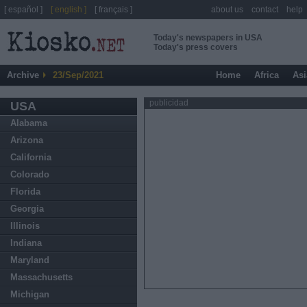
[ español ]
[ english ]
[ français ]
about us
contact
help
Today's newspapers in USA
Today's press covers
Archive
23/Sep/2021
Home
Africa
Asi
publicidad
USA
Alabama
Arizona
California
Colorado
Florida
Georgia
Illinois
Indiana
Maryland
Massachusetts
Michigan