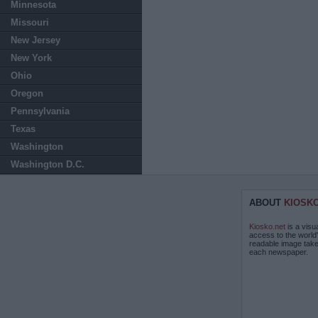
Minnesota
Missouri
New Jersey
New York
Ohio
Oregon
Pennsylvania
Texas
Washington
Washington D.C.
ABOUT
KIOSK
Kiosko.net
is a visu
access to the world
readable image take
each newspaper.