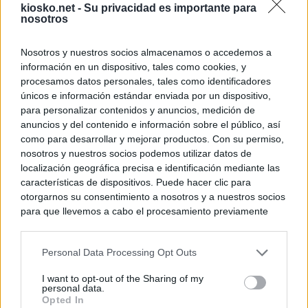
kiosko.net -
Su privacidad es importante para
nosotros
Nosotros y nuestros socios almacenamos o accedemos a
información en un dispositivo, tales como cookies, y
procesamos datos personales, tales como identificadores
únicos e información estándar enviada por un dispositivo,
para personalizar contenidos y anuncios, medición de
anuncios y del contenido e información sobre el público, así
como para desarrollar y mejorar productos. Con su permiso,
nosotros y nuestros socios podemos utilizar datos de
localización geográfica precisa e identificación mediante las
características de dispositivos. Puede hacer clic para
otorgarnos su consentimiento a nosotros y a nuestros socios
para que llevemos a cabo el procesamiento previamente
descrito. De forma alternativa, puede acceder a información
más detallada y cambiar sus preferencias antes de otorgar o
Personal Data Processing Opt Outs
negar su consentimiento. Tenga en cuenta que algún
procesamiento de sus datos personales puede no requerir
I want to opt-out of the Sharing of my
de su consentimiento, pero usted tiene el derecho de
personal data.
rechazar tal procesamiento. Sus preferencias se aplicarán
Opted In