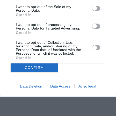
solo a este sitio web. Puede cambiar sus preferencias en
I want to opt-out of the Sale of my
cualquier momento entrando de nuevo en este sitio web o
Personal Data.
visitando nuestra política de privacidad.
Opted In
I want to opt-out of processing my
Personal Data for Targeted Advertising.
Opted In
I want to opt-out of Collection, Use,
Retention, Sale, and/or Sharing of my
Personal Data that Is Unrelated with the
Purposes for which it was collected.
Opted In
CONFIRM
Data Deletion
Data Access
Aviso legal