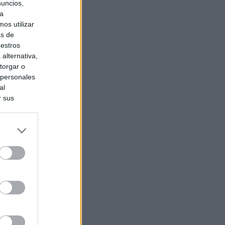
nuncios,
ra
os utilizar
as de
uestros
alternativa,
torgar o
 personales
al
r sus
do nuestra