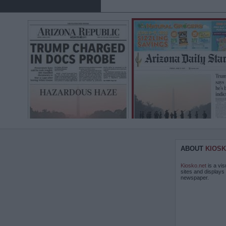
ABOUT
KIOSK
Kiosko.net
is a vis
sites and displays
newspaper.