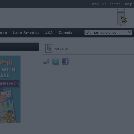
about us
contact
help
rope
Latin America
USA
Canada
website