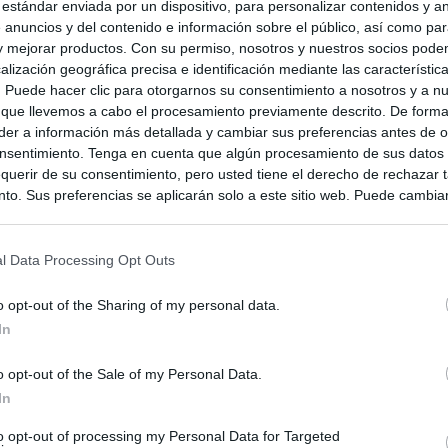
 estándar enviada por un dispositivo, para personalizar contenidos y a
 anuncios y del contenido e información sobre el público, así como pa
 y mejorar productos. Con su permiso, nosotros y nuestros socios podem
alización geográfica precisa e identificación mediante las característic
s. Puede hacer clic para otorgarnos su consentimiento a nosotros y a n
 que llevemos a cabo el procesamiento previamente descrito. De forma 
er a información más detallada y cambiar sus preferencias antes de o
nsentimiento. Tenga en cuenta que algún procesamiento de sus datos
querir de su consentimiento, pero usted tiene el derecho de rechazar t
to. Sus preferencias se aplicarán solo a este sitio web. Puede cambia
s en cualquier momento entrando de nuevo en este sitio web o visitan
privacidad.
l Data Processing Opt Outs
o opt-out of the Sharing of my personal data.
In
o opt-out of the Sale of my Personal Data.
In
to opt-out of processing my Personal Data for Targeted