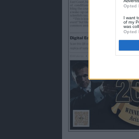
Advertis
Opted 
I want t
of my P
was col
Opted 