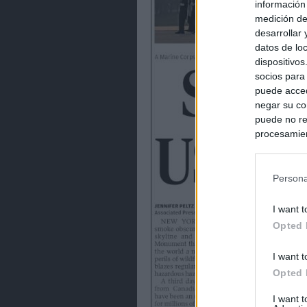
información
medición de
desarrollar
datos de loc
dispositivo
socios para
puede acced
negar su co
puede no re
procesamien
preferencia
política de 
Persona
I want t
Opted 
I want t
Opted 
I want 