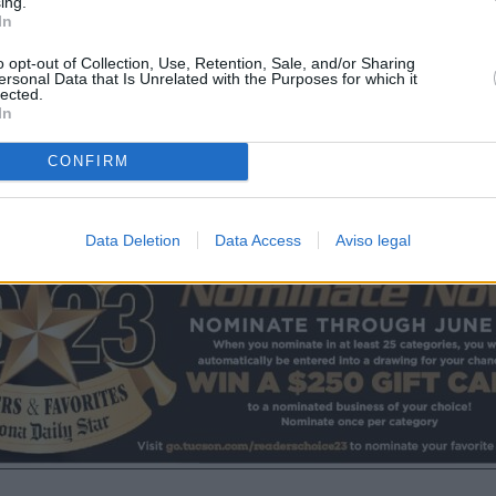
ing.
In
o opt-out of Collection, Use, Retention, Sale, and/or Sharing
ersonal Data that Is Unrelated with the Purposes for which it
lected.
In
CONFIRM
Data Deletion
Data Access
Aviso legal