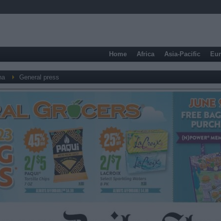
Home
Africa
Asia-Pacific
Eu
na
General press