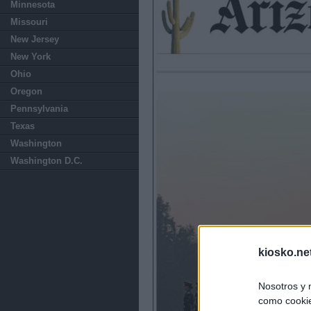
Minnesota
Missouri
New Jersey
New York
Ohio
Oregon
Pennsylvania
Texas
Washington
Washington D.C.
kiosko.ne
Nosotros y 
como cookie