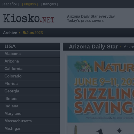
[ español ]
[ english ]
[ français ]
Arizona Daily Star everyday
Today's press covers
Archive
9/Jun/2023
USA
Arizona Daily Star
Arizo
Alabama
Arizona
California
Colorado
Florida
Georgia
Illinois
Indiana
Maryland
Massachusetts
Michigan