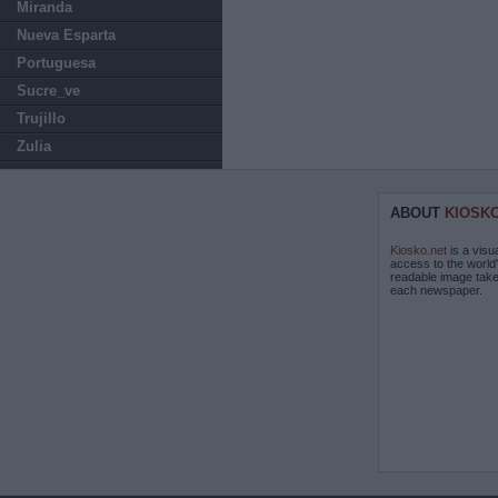
Miranda
Nueva Esparta
Portuguesa
Sucre_ve
Trujillo
Zulia
ABOUT
KIOSK
Kiosko.net
is a visu
access to the world
readable image take
each newspaper.