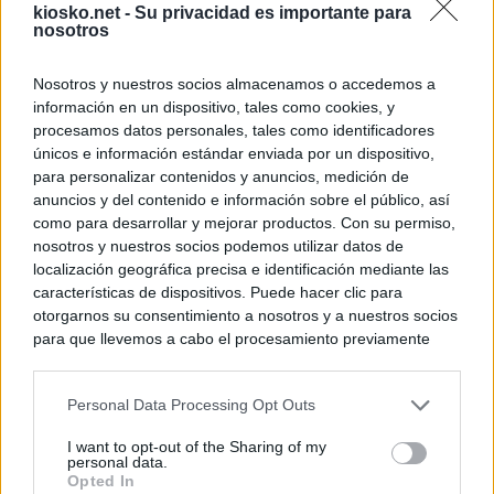
kiosko.net -
Su privacidad es importante para
nosotros
Nosotros y nuestros socios almacenamos o accedemos a
información en un dispositivo, tales como cookies, y
procesamos datos personales, tales como identificadores
únicos e información estándar enviada por un dispositivo,
para personalizar contenidos y anuncios, medición de
anuncios y del contenido e información sobre el público, así
como para desarrollar y mejorar productos. Con su permiso,
nosotros y nuestros socios podemos utilizar datos de
localización geográfica precisa e identificación mediante las
características de dispositivos. Puede hacer clic para
otorgarnos su consentimiento a nosotros y a nuestros socios
para que llevemos a cabo el procesamiento previamente
descrito. De forma alternativa, puede acceder a información
más detallada y cambiar sus preferencias antes de otorgar o
Personal Data Processing Opt Outs
negar su consentimiento. Tenga en cuenta que algún
procesamiento de sus datos personales puede no requerir
I want to opt-out of the Sharing of my
de su consentimiento, pero usted tiene el derecho de
personal data.
rechazar tal procesamiento. Sus preferencias se aplicarán
Opted In