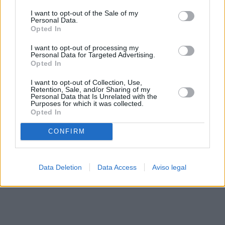
solo a este sitio web. Puede cambiar sus preferencias en
I want to opt-out of the Sale of my
cualquier momento entrando de nuevo en este sitio web o
Personal Data.
visitando nuestra política de privacidad.
Opted In
I want to opt-out of processing my
Personal Data for Targeted Advertising.
Opted In
I want to opt-out of Collection, Use,
Retention, Sale, and/or Sharing of my
Personal Data that Is Unrelated with the
Purposes for which it was collected.
Opted In
CONFIRM
Data Deletion
Data Access
Aviso legal