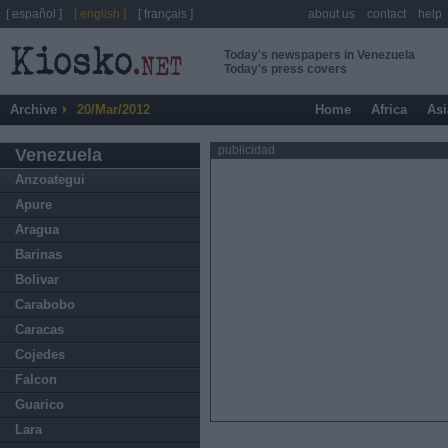
[ español ]
[ english ]
[ français ]
about us
contact
help
Today's newspapers in Venezuela
Today's press covers
Archive
20/Mar/2012
Home
Africa
Asi
publicidad
Venezuela
Anzoategui
Apure
Aragua
Barinas
Bolivar
Carabobo
Caracas
Cojedes
Falcon
Guarico
Lara