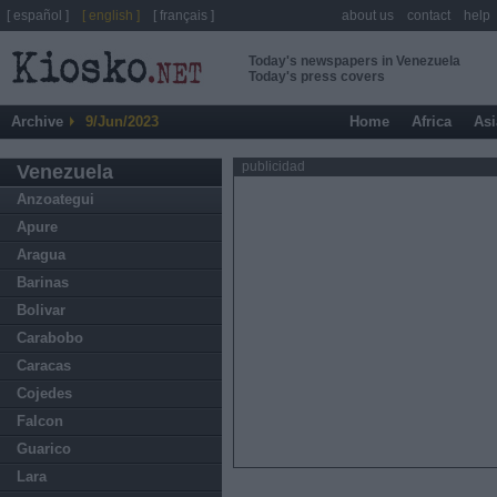
[ español ]
[ english ]
[ français ]
about us
contact
help
Today's newspapers in Venezuela
Today's press covers
Archive
9/Jun/2023
Home
Africa
Asi
publicidad
Venezuela
Anzoategui
Apure
Aragua
Barinas
Bolivar
Carabobo
Caracas
Cojedes
Falcon
Guarico
Lara