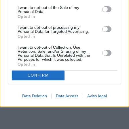
solo a este sitio web. Puede cambiar sus preferencias en
I want to opt-out of the Sale of my
cualquier momento entrando de nuevo en este sitio web o
Personal Data.
visitando nuestra política de privacidad.
Opted In
I want to opt-out of processing my
Personal Data for Targeted Advertising.
Opted In
I want to opt-out of Collection, Use,
Retention, Sale, and/or Sharing of my
Personal Data that Is Unrelated with the
Purposes for which it was collected.
Opted In
CONFIRM
Data Deletion
Data Access
Aviso legal