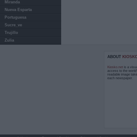
Miranda
Nueva Esparta
Portuguesa
Sucre_ve
Trujillo
Zulia
ABOUT
KIOSK
Kiosko.net
is a visu
access to the world
readable image take
each newspaper.