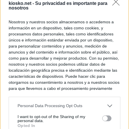
kiosko.net -
Su privacidad es importante para
nosotros
Nosotros y nuestros socios almacenamos o accedemos a
información en un dispositivo, tales como cookies, y
procesamos datos personales, tales como identificadores
únicos e información estándar enviada por un dispositivo,
para personalizar contenidos y anuncios, medición de
anuncios y del contenido e información sobre el público, así
como para desarrollar y mejorar productos. Con su permiso,
nosotros y nuestros socios podemos utilizar datos de
localización geográfica precisa e identificación mediante las
características de dispositivos. Puede hacer clic para
otorgarnos su consentimiento a nosotros y a nuestros socios
para que llevemos a cabo el procesamiento previamente
descrito. De forma alternativa, puede acceder a información
más detallada y cambiar sus preferencias antes de otorgar o
Personal Data Processing Opt Outs
negar su consentimiento. Tenga en cuenta que algún
procesamiento de sus datos personales puede no requerir
I want to opt-out of the Sharing of my
de su consentimiento, pero usted tiene el derecho de
personal data.
rechazar tal procesamiento. Sus preferencias se aplicarán
Opted In