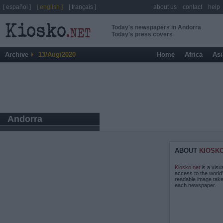
[ español ]
[ english ]
[ français ]
about us
contact
help
Today's newspapers in Andorra
Today's press covers
Archive
13/Aug/2020
Home
Africa
Asi
Andorra
ABOUT
KIOSK
Kiosko.net
is a visu
access to the world
readable image take
each newspaper.