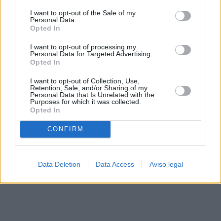
solo a este sitio web. Puede cambiar sus preferencias en
I want to opt-out of the Sale of my
cualquier momento entrando de nuevo en este sitio web o
Personal Data.
visitando nuestra política de privacidad.
Opted In
I want to opt-out of processing my
Personal Data for Targeted Advertising.
Opted In
I want to opt-out of Collection, Use,
Retention, Sale, and/or Sharing of my
Personal Data that Is Unrelated with the
Purposes for which it was collected.
Opted In
CONFIRM
Data Deletion
Data Access
Aviso legal