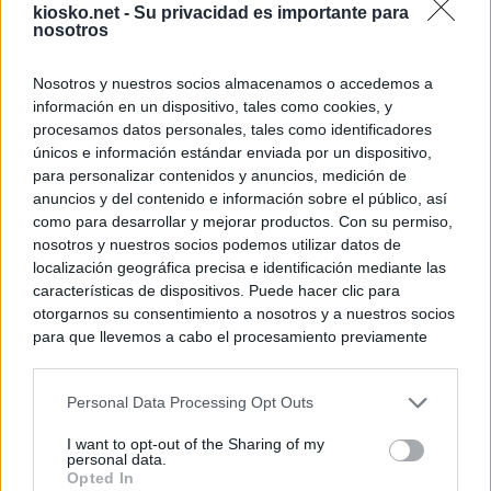
kiosko.net -
Su privacidad es importante para
nosotros
Nosotros y nuestros socios almacenamos o accedemos a
información en un dispositivo, tales como cookies, y
procesamos datos personales, tales como identificadores
únicos e información estándar enviada por un dispositivo,
para personalizar contenidos y anuncios, medición de
anuncios y del contenido e información sobre el público, así
como para desarrollar y mejorar productos. Con su permiso,
nosotros y nuestros socios podemos utilizar datos de
localización geográfica precisa e identificación mediante las
características de dispositivos. Puede hacer clic para
otorgarnos su consentimiento a nosotros y a nuestros socios
para que llevemos a cabo el procesamiento previamente
descrito. De forma alternativa, puede acceder a información
más detallada y cambiar sus preferencias antes de otorgar o
Personal Data Processing Opt Outs
negar su consentimiento. Tenga en cuenta que algún
procesamiento de sus datos personales puede no requerir
I want to opt-out of the Sharing of my
de su consentimiento, pero usted tiene el derecho de
personal data.
rechazar tal procesamiento. Sus preferencias se aplicarán
Opted In