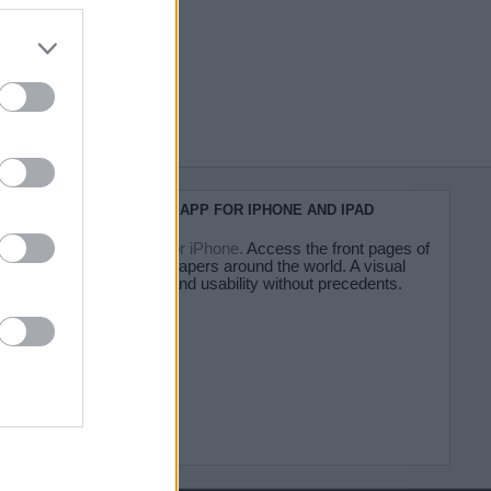
do nuestra
KIOSKO.NET APP FOR IPHONE AND IPAD
Kiosko.net for iPhone.
Access the front pages of
major newspapers around the world. A visual
experience and usability without precedents.