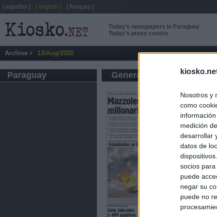
[ español ]
[ english ]
[ français ]
Today's newspapers in Paraguay
Today's press covers
Archive
13/Aug/2020
kiosko.ne
Paraguay
General press
Nosotros y 
como cookie
información
medición de
desarrollar
datos de loc
dispositivo
socios para
puede acced
negar su co
puede no re
procesamien