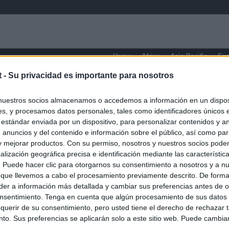
Home
Africa
Asia-Pacific
Eu
t -
Su privacidad es importante para nosotros
nuestros socios almacenamos o accedemos a información en un disposi
s, y procesamos datos personales, tales como identificadores únicos 
 estándar enviada por un dispositivo, para personalizar contenidos y a
 anuncios y del contenido e información sobre el público, así como pa
 y mejorar productos. Con su permiso, nosotros y nuestros socios podem
alización geográfica precisa e identificación mediante las característic
s. Puede hacer clic para otorgarnos su consentimiento a nosotros y a n
 que llevemos a cabo el procesamiento previamente descrito. De forma 
er a información más detallada y cambiar sus preferencias antes de o
nsentimiento. Tenga en cuenta que algún procesamiento de sus datos
querir de su consentimiento, pero usted tiene el derecho de rechazar t
to. Sus preferencias se aplicarán solo a este sitio web. Puede cambia