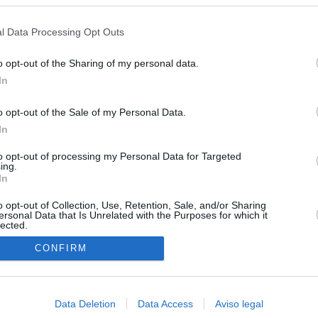
s en cualquier momento entrando de nuevo en este sitio web o visitan
privacidad.
l Data Processing Opt Outs
o opt-out of the Sharing of my personal data.
In
o opt-out of the Sale of my Personal Data.
In
O.NET
to opt-out of processing my Personal Data for Targeted
ual daily press directory that gives access to the world's largest news
ing.
 a readable image taken from today's frontpage cover of each
In
o opt-out of Collection, Use, Retention, Sale, and/or Sharing
ersonal Data that Is Unrelated with the Purposes for which it
lected.
In
CONFIRM
Data Deletion
Data Access
Aviso legal