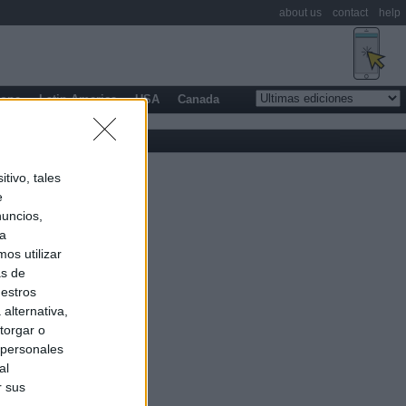
about us
contact
help
rope
Latin America
USA
Canada
tivo, tales
e
nuncios,
ra
os utilizar
as de
uestros
alternativa,
torgar o
 personales
al
r sus