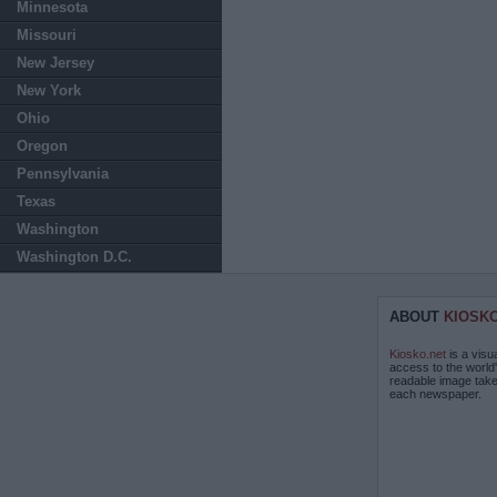
Minnesota
Missouri
New Jersey
New York
Ohio
Oregon
Pennsylvania
Texas
Washington
Washington D.C.
ABOUT
KIOSK
Kiosko.net
is a visu
access to the world
readable image take
each newspaper.