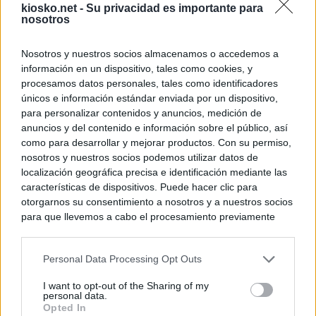
kiosko.net -
Su privacidad es importante para
nosotros
Nosotros y nuestros socios almacenamos o accedemos a
información en un dispositivo, tales como cookies, y
procesamos datos personales, tales como identificadores
únicos e información estándar enviada por un dispositivo,
para personalizar contenidos y anuncios, medición de
anuncios y del contenido e información sobre el público, así
como para desarrollar y mejorar productos. Con su permiso,
nosotros y nuestros socios podemos utilizar datos de
localización geográfica precisa e identificación mediante las
características de dispositivos. Puede hacer clic para
otorgarnos su consentimiento a nosotros y a nuestros socios
para que llevemos a cabo el procesamiento previamente
descrito. De forma alternativa, puede acceder a información
más detallada y cambiar sus preferencias antes de otorgar o
Personal Data Processing Opt Outs
negar su consentimiento. Tenga en cuenta que algún
procesamiento de sus datos personales puede no requerir
I want to opt-out of the Sharing of my
de su consentimiento, pero usted tiene el derecho de
personal data.
rechazar tal procesamiento. Sus preferencias se aplicarán
Opted In