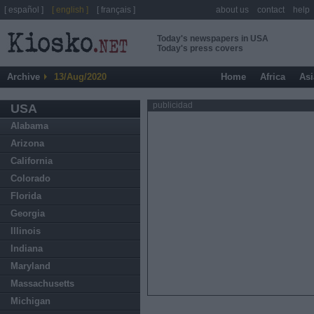
[ español ]
[ english ]
[ français ]
about us
contact
help
Today's newspapers in USA
Today's press covers
Archive
13/Aug/2020
Home
Africa
Asi
publicidad
USA
Alabama
Arizona
California
Colorado
Florida
Georgia
Illinois
Indiana
Maryland
Massachusetts
Michigan