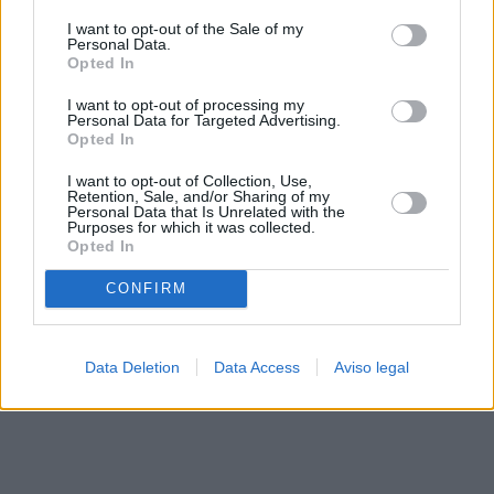
solo a este sitio web. Puede cambiar sus preferencias en
I want to opt-out of the Sale of my
cualquier momento entrando de nuevo en este sitio web o
Personal Data.
visitando nuestra política de privacidad.
Opted In
I want to opt-out of processing my
Personal Data for Targeted Advertising.
Opted In
I want to opt-out of Collection, Use,
Retention, Sale, and/or Sharing of my
Personal Data that Is Unrelated with the
Purposes for which it was collected.
Opted In
CONFIRM
Data Deletion
Data Access
Aviso legal