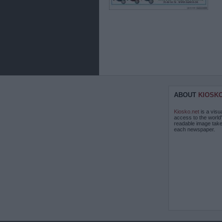
ABOUT
KIOSK
Kiosko.net
is a visu
access to the world
readable image take
each newspaper.