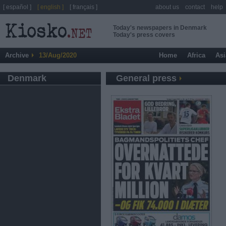
[ español ]
[ english ]
[ français ]
about us
contact
help
Today's newspapers in Denmark
Today's press covers
Archive
13/Aug/2020
Home
Africa
Asi
Denmark
General press