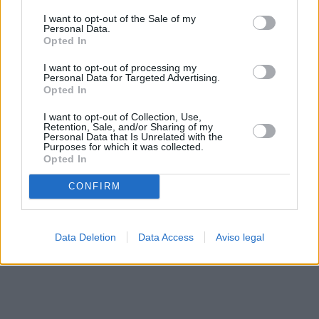
solo a este sitio web. Puede cambiar sus preferencias en
I want to opt-out of the Sale of my
cualquier momento entrando de nuevo en este sitio web o
Personal Data.
visitando nuestra política de privacidad.
Opted In
I want to opt-out of processing my
Personal Data for Targeted Advertising.
Opted In
I want to opt-out of Collection, Use,
Retention, Sale, and/or Sharing of my
Personal Data that Is Unrelated with the
Purposes for which it was collected.
Opted In
CONFIRM
Data Deletion
Data Access
Aviso legal