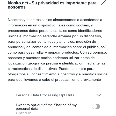
kiosko.net -
Su privacidad es importante para
nosotros
Nosotros y nuestros socios almacenamos o accedemos a
información en un dispositivo, tales como cookies, y
procesamos datos personales, tales como identificadores
únicos e información estándar enviada por un dispositivo,
para personalizar contenidos y anuncios, medición de
anuncios y del contenido e información sobre el público, así
como para desarrollar y mejorar productos. Con su permiso,
nosotros y nuestros socios podemos utilizar datos de
localización geográfica precisa e identificación mediante las
características de dispositivos. Puede hacer clic para
otorgarnos su consentimiento a nosotros y a nuestros socios
para que llevemos a cabo el procesamiento previamente
descrito. De forma alternativa, puede acceder a información
más detallada y cambiar sus preferencias antes de otorgar o
Personal Data Processing Opt Outs
negar su consentimiento. Tenga en cuenta que algún
procesamiento de sus datos personales puede no requerir
I want to opt-out of the Sharing of my
de su consentimiento, pero usted tiene el derecho de
personal data.
rechazar tal procesamiento. Sus preferencias se aplicarán
Opted In