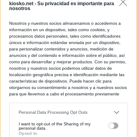
kiosko.net -
Su privacidad es importante para
nosotros
Nosotros y nuestros socios almacenamos o accedemos a
información en un dispositivo, tales como cookies, y
procesamos datos personales, tales como identificadores
únicos e información estándar enviada por un dispositivo,
para personalizar contenidos y anuncios, medición de
anuncios y del contenido e información sobre el público, así
como para desarrollar y mejorar productos. Con su permiso,
nosotros y nuestros socios podemos utilizar datos de
localización geográfica precisa e identificación mediante las
características de dispositivos. Puede hacer clic para
otorgarnos su consentimiento a nosotros y a nuestros socios
para que llevemos a cabo el procesamiento previamente
descrito. De forma alternativa, puede acceder a información
más detallada y cambiar sus preferencias antes de otorgar o
Personal Data Processing Opt Outs
negar su consentimiento. Tenga en cuenta que algún
procesamiento de sus datos personales puede no requerir
I want to opt-out of the Sharing of my
de su consentimiento, pero usted tiene el derecho de
personal data.
rechazar tal procesamiento. Sus preferencias se aplicarán
Opted In