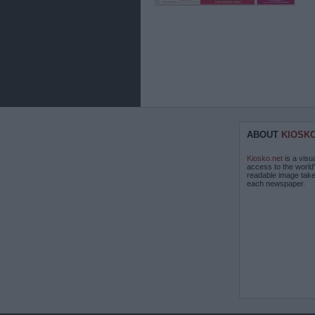
ABOUT
KIOSK
Kiosko.net
is a visu
access to the world
readable image take
each newspaper.