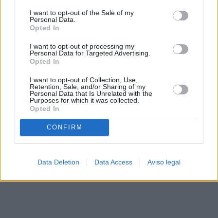
solo a este sitio web. Puede cambiar sus preferencias en
I want to opt-out of the Sale of my
cualquier momento entrando de nuevo en este sitio web o
Personal Data.
visitando nuestra política de privacidad.
Opted In
I want to opt-out of processing my
Personal Data for Targeted Advertising.
Opted In
I want to opt-out of Collection, Use,
Retention, Sale, and/or Sharing of my
Personal Data that Is Unrelated with the
Purposes for which it was collected.
Opted In
CONFIRM
Data Deletion
Data Access
Aviso legal