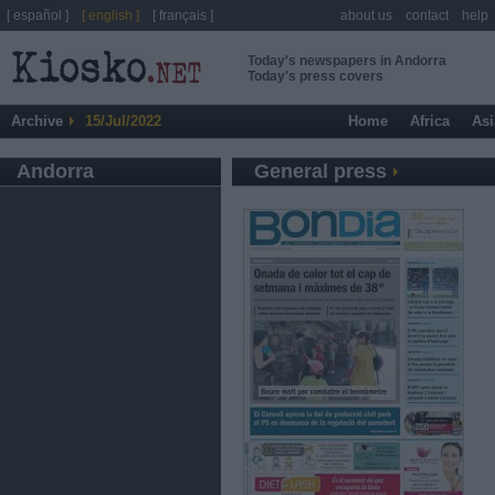
[ español ]
[ english ]
[ français ]
about us
contact
help
Today's newspapers in Andorra
Today's press covers
Archive
15/Jul/2022
Home
Africa
Asi
Andorra
General press