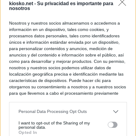
kiosko.net -
Su privacidad es importante para
nosotros
Nosotros y nuestros socios almacenamos o accedemos a
información en un dispositivo, tales como cookies, y
procesamos datos personales, tales como identificadores
únicos e información estándar enviada por un dispositivo,
para personalizar contenidos y anuncios, medición de
anuncios y del contenido e información sobre el público, así
como para desarrollar y mejorar productos. Con su permiso,
nosotros y nuestros socios podemos utilizar datos de
localización geográfica precisa e identificación mediante las
características de dispositivos. Puede hacer clic para
otorgarnos su consentimiento a nosotros y a nuestros socios
para que llevemos a cabo el procesamiento previamente
descrito. De forma alternativa, puede acceder a información
más detallada y cambiar sus preferencias antes de otorgar o
Personal Data Processing Opt Outs
negar su consentimiento. Tenga en cuenta que algún
procesamiento de sus datos personales puede no requerir
I want to opt-out of the Sharing of my
de su consentimiento, pero usted tiene el derecho de
personal data.
rechazar tal procesamiento. Sus preferencias se aplicarán
Opted In