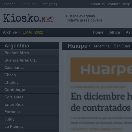
[ español ]
[ english ]
[ français ]
about us
contact
help
Huarpe everyday
Today's press covers
Archive
15/Jul/2022
Home
Africa
Asi
Argentina
Huarpe
Argentina
San Juan
Buenos Aires
Buenos Aires C.F.
Catamarca
Chaco
Chubut
Cordoba_ar
Corrientes
Entre Rios
Formosa
Jujuy
La Pampa