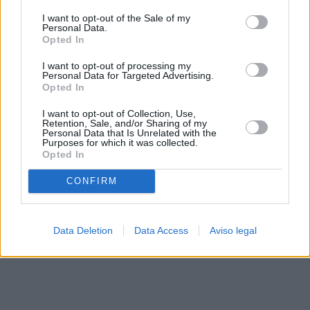
solo a este sitio web. Puede cambiar sus preferencias en
I want to opt-out of the Sale of my
cualquier momento entrando de nuevo en este sitio web o
Personal Data.
visitando nuestra política de privacidad.
Opted In
I want to opt-out of processing my
Personal Data for Targeted Advertising.
Opted In
I want to opt-out of Collection, Use,
Retention, Sale, and/or Sharing of my
Personal Data that Is Unrelated with the
Purposes for which it was collected.
Opted In
CONFIRM
Data Deletion
Data Access
Aviso legal