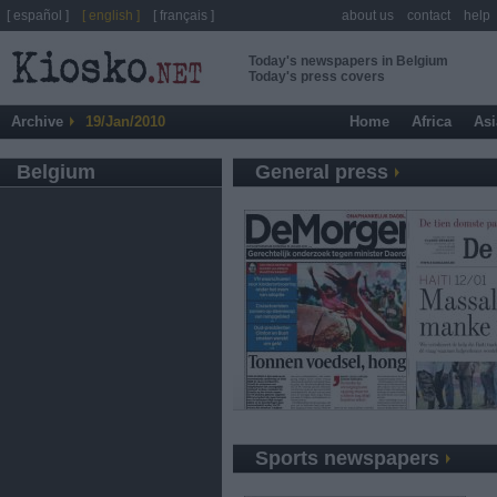
[ español ]
[ english ]
[ français ]
about us
contact
help
Today's newspapers in Belgium
Today's press covers
Archive
19/Jan/2010
Home
Africa
Asi
Belgium
General press
Sports newspapers