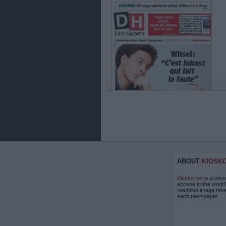
ABOUT
KIOSK
Kiosko.net
is a visu
access to the world
readable image take
each newspaper.