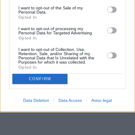
solo a este sitio web. Puede cambiar sus preferencias en
I want to opt-out of the Sale of my
cualquier momento entrando de nuevo en este sitio web o
Personal Data.
visitando nuestra política de privacidad.
Opted In
I want to opt-out of processing my
Personal Data for Targeted Advertising.
Opted In
I want to opt-out of Collection, Use,
Retention, Sale, and/or Sharing of my
Personal Data that Is Unrelated with the
Purposes for which it was collected.
Opted In
CONFIRM
Data Deletion
Data Access
Aviso legal