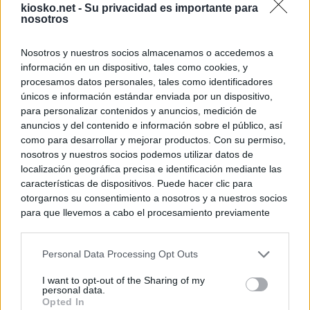
kiosko.net -
Su privacidad es importante para
nosotros
Nosotros y nuestros socios almacenamos o accedemos a
información en un dispositivo, tales como cookies, y
procesamos datos personales, tales como identificadores
únicos e información estándar enviada por un dispositivo,
para personalizar contenidos y anuncios, medición de
anuncios y del contenido e información sobre el público, así
como para desarrollar y mejorar productos. Con su permiso,
nosotros y nuestros socios podemos utilizar datos de
localización geográfica precisa e identificación mediante las
características de dispositivos. Puede hacer clic para
otorgarnos su consentimiento a nosotros y a nuestros socios
para que llevemos a cabo el procesamiento previamente
descrito. De forma alternativa, puede acceder a información
más detallada y cambiar sus preferencias antes de otorgar o
Personal Data Processing Opt Outs
negar su consentimiento. Tenga en cuenta que algún
procesamiento de sus datos personales puede no requerir
I want to opt-out of the Sharing of my
de su consentimiento, pero usted tiene el derecho de
personal data.
rechazar tal procesamiento. Sus preferencias se aplicarán
Opted In