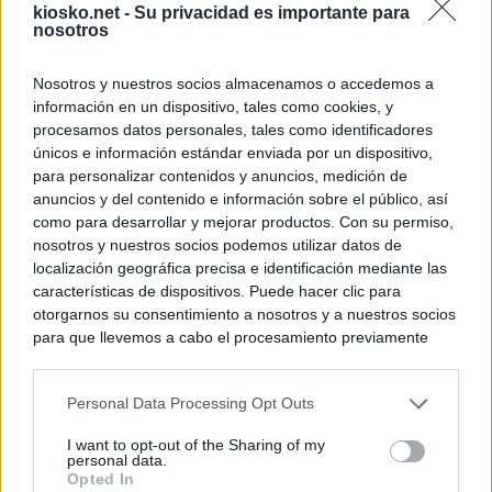
kiosko.net -
Su privacidad es importante para
nosotros
Nosotros y nuestros socios almacenamos o accedemos a
información en un dispositivo, tales como cookies, y
procesamos datos personales, tales como identificadores
únicos e información estándar enviada por un dispositivo,
para personalizar contenidos y anuncios, medición de
anuncios y del contenido e información sobre el público, así
como para desarrollar y mejorar productos. Con su permiso,
nosotros y nuestros socios podemos utilizar datos de
localización geográfica precisa e identificación mediante las
características de dispositivos. Puede hacer clic para
otorgarnos su consentimiento a nosotros y a nuestros socios
para que llevemos a cabo el procesamiento previamente
descrito. De forma alternativa, puede acceder a información
más detallada y cambiar sus preferencias antes de otorgar o
Personal Data Processing Opt Outs
negar su consentimiento. Tenga en cuenta que algún
procesamiento de sus datos personales puede no requerir
I want to opt-out of the Sharing of my
de su consentimiento, pero usted tiene el derecho de
personal data.
rechazar tal procesamiento. Sus preferencias se aplicarán
Opted In