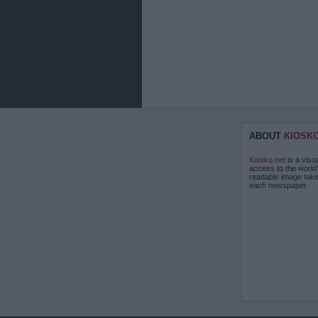
ABOUT
KIOSK
Kiosko.net
is a visu
access to the world
readable image take
each newspaper.