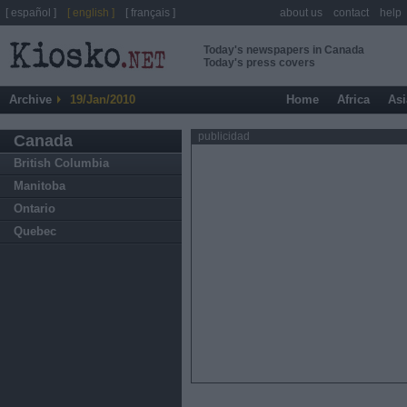
[ español ]
[ english ]
[ français ]
about us
contact
help
Today's newspapers in Canada
Today's press covers
Archive
19/Jan/2010
Home
Africa
Asi
publicidad
Canada
British Columbia
Manitoba
Ontario
Quebec