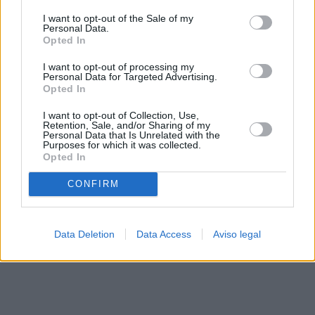
solo a este sitio web. Puede cambiar sus preferencias en
I want to opt-out of the Sale of my
cualquier momento entrando de nuevo en este sitio web o
Personal Data.
visitando nuestra política de privacidad.
Opted In
I want to opt-out of processing my
Personal Data for Targeted Advertising.
Opted In
I want to opt-out of Collection, Use,
Retention, Sale, and/or Sharing of my
Personal Data that Is Unrelated with the
Purposes for which it was collected.
Opted In
CONFIRM
Data Deletion
Data Access
Aviso legal