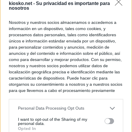
kiosko.net -
Su privacidad es importante para
nosotros
Nosotros y nuestros socios almacenamos o accedemos a
información en un dispositivo, tales como cookies, y
procesamos datos personales, tales como identificadores
únicos e información estándar enviada por un dispositivo,
para personalizar contenidos y anuncios, medición de
anuncios y del contenido e información sobre el público, así
como para desarrollar y mejorar productos. Con su permiso,
nosotros y nuestros socios podemos utilizar datos de
localización geográfica precisa e identificación mediante las
características de dispositivos. Puede hacer clic para
otorgarnos su consentimiento a nosotros y a nuestros socios
para que llevemos a cabo el procesamiento previamente
descrito. De forma alternativa, puede acceder a información
más detallada y cambiar sus preferencias antes de otorgar o
Personal Data Processing Opt Outs
negar su consentimiento. Tenga en cuenta que algún
procesamiento de sus datos personales puede no requerir
I want to opt-out of the Sharing of my
de su consentimiento, pero usted tiene el derecho de
personal data.
rechazar tal procesamiento. Sus preferencias se aplicarán
Opted In