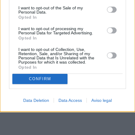
solo a este sitio web. Puede cambiar sus preferencias en
I want to opt-out of the Sale of my
cualquier momento entrando de nuevo en este sitio web o
Personal Data.
visitando nuestra política de privacidad.
Opted In
I want to opt-out of processing my
Personal Data for Targeted Advertising.
Opted In
I want to opt-out of Collection, Use,
Retention, Sale, and/or Sharing of my
Personal Data that Is Unrelated with the
Purposes for which it was collected.
Opted In
CONFIRM
Data Deletion
Data Access
Aviso legal