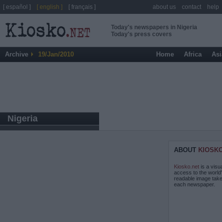
[ español ]
[ english ]
[ français ]
about us
contact
help
Today's newspapers in Nigeria
Today's press covers
Archive
19/Jan/2010
Home
Africa
Asi
Nigeria
ABOUT
KIOSK
Kiosko.net
is a visu
access to the world
readable image take
each newspaper.