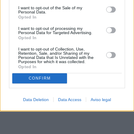
solo a este sitio web. Puede cambiar sus preferencias en
I want to opt-out of the Sale of my
cualquier momento entrando de nuevo en este sitio web o
Personal Data.
visitando nuestra política de privacidad.
Opted In
I want to opt-out of processing my
Personal Data for Targeted Advertising.
Opted In
I want to opt-out of Collection, Use,
Retention, Sale, and/or Sharing of my
Personal Data that Is Unrelated with the
Purposes for which it was collected.
Opted In
CONFIRM
Data Deletion
Data Access
Aviso legal