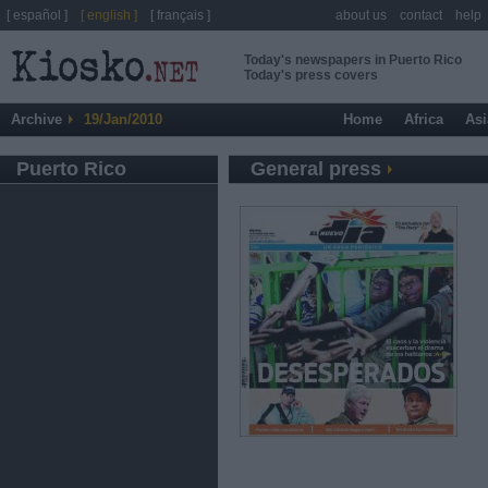
[ español ]
[ english ]
[ français ]
about us
contact
help
Today's newspapers in Puerto Rico
Today's press covers
Archive
19/Jan/2010
Home
Africa
Asi
Puerto Rico
General press