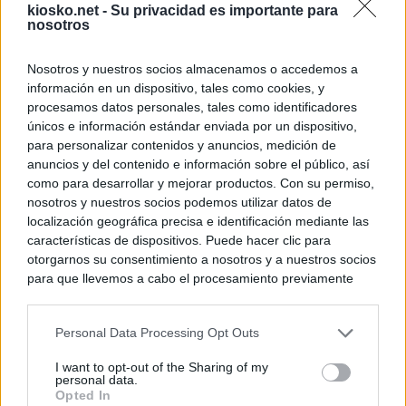
kiosko.net -
Su privacidad es importante para
nosotros
Nosotros y nuestros socios almacenamos o accedemos a
información en un dispositivo, tales como cookies, y
procesamos datos personales, tales como identificadores
únicos e información estándar enviada por un dispositivo,
para personalizar contenidos y anuncios, medición de
anuncios y del contenido e información sobre el público, así
como para desarrollar y mejorar productos. Con su permiso,
nosotros y nuestros socios podemos utilizar datos de
localización geográfica precisa e identificación mediante las
características de dispositivos. Puede hacer clic para
otorgarnos su consentimiento a nosotros y a nuestros socios
para que llevemos a cabo el procesamiento previamente
descrito. De forma alternativa, puede acceder a información
más detallada y cambiar sus preferencias antes de otorgar o
Personal Data Processing Opt Outs
negar su consentimiento. Tenga en cuenta que algún
procesamiento de sus datos personales puede no requerir
I want to opt-out of the Sharing of my
de su consentimiento, pero usted tiene el derecho de
personal data.
rechazar tal procesamiento. Sus preferencias se aplicarán
Opted In