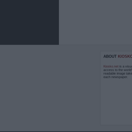
ABOUT
KIOSK
Kiosko.net
is a visu
access to the world
readable image take
each newspaper.