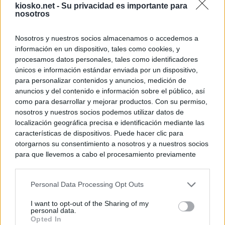
kiosko.net -
Su privacidad es importante para
nosotros
Nosotros y nuestros socios almacenamos o accedemos a
información en un dispositivo, tales como cookies, y
procesamos datos personales, tales como identificadores
únicos e información estándar enviada por un dispositivo,
para personalizar contenidos y anuncios, medición de
anuncios y del contenido e información sobre el público, así
como para desarrollar y mejorar productos. Con su permiso,
nosotros y nuestros socios podemos utilizar datos de
localización geográfica precisa e identificación mediante las
características de dispositivos. Puede hacer clic para
otorgarnos su consentimiento a nosotros y a nuestros socios
para que llevemos a cabo el procesamiento previamente
descrito. De forma alternativa, puede acceder a información
más detallada y cambiar sus preferencias antes de otorgar o
Personal Data Processing Opt Outs
negar su consentimiento. Tenga en cuenta que algún
procesamiento de sus datos personales puede no requerir
I want to opt-out of the Sharing of my
de su consentimiento, pero usted tiene el derecho de
personal data.
rechazar tal procesamiento. Sus preferencias se aplicarán
Opted In