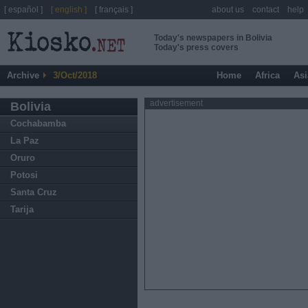
[ español ]
[ english ]
[ français ]
about us
contact
help
Today's newspapers in Bolivia
Today's press covers
Archive
3/Oct/2018
Home
Africa
Asi
advertisement
Bolivia
Cochabamba
La Paz
Oruro
Potosi
Santa Cruz
Tarija