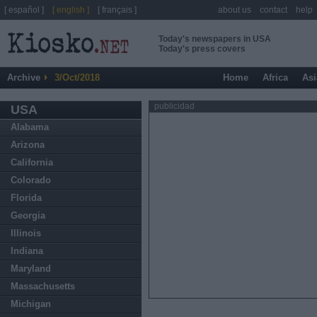
[ español ]
[ english ]
[ français ]
about us
contact
help
Today's newspapers in USA
Today's press covers
Archive
3/Oct/2018
Home
Africa
Asi
publicidad
USA
Alabama
Arizona
California
Colorado
Florida
Georgia
Illinois
Indiana
Maryland
Massachusetts
Michigan