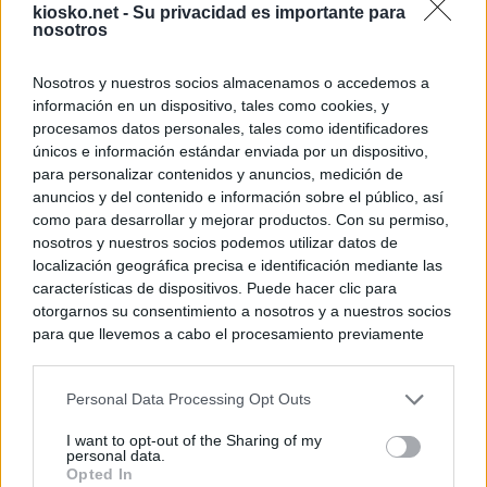
kiosko.net -
Su privacidad es importante para
nosotros
Nosotros y nuestros socios almacenamos o accedemos a
información en un dispositivo, tales como cookies, y
procesamos datos personales, tales como identificadores
únicos e información estándar enviada por un dispositivo,
para personalizar contenidos y anuncios, medición de
anuncios y del contenido e información sobre el público, así
como para desarrollar y mejorar productos. Con su permiso,
nosotros y nuestros socios podemos utilizar datos de
localización geográfica precisa e identificación mediante las
características de dispositivos. Puede hacer clic para
otorgarnos su consentimiento a nosotros y a nuestros socios
para que llevemos a cabo el procesamiento previamente
descrito. De forma alternativa, puede acceder a información
más detallada y cambiar sus preferencias antes de otorgar o
Personal Data Processing Opt Outs
negar su consentimiento. Tenga en cuenta que algún
procesamiento de sus datos personales puede no requerir
I want to opt-out of the Sharing of my
de su consentimiento, pero usted tiene el derecho de
personal data.
rechazar tal procesamiento. Sus preferencias se aplicarán
Opted In