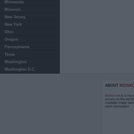
Minnesota
Missouri
New Jersey
New York
Ohio
Oregon
Pennsylvania
Texas
Washington
Washington D.C.
ABOUT
KIOSK
Kiosko.net
is a visu
access to the world
readable image take
each newspaper.