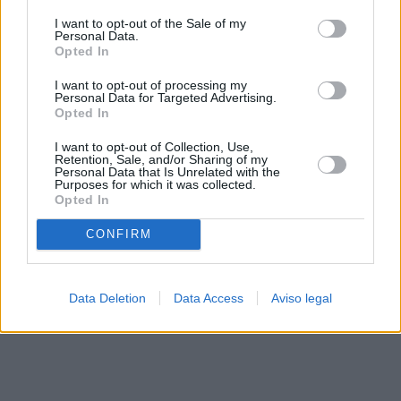
solo a este sitio web. Puede cambiar sus preferencias en
I want to opt-out of the Sale of my
cualquier momento entrando de nuevo en este sitio web o
Personal Data.
visitando nuestra política de privacidad.
Opted In
I want to opt-out of processing my
Personal Data for Targeted Advertising.
Opted In
I want to opt-out of Collection, Use,
Retention, Sale, and/or Sharing of my
Personal Data that Is Unrelated with the
Purposes for which it was collected.
Opted In
CONFIRM
Data Deletion
Data Access
Aviso legal